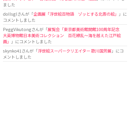
ました
dollsgl
さんが「
企画展「浮世絵百物語 ゾッとする北斎の絵」
」に
コメントしました
PeggVikutong
さんが「
展覧会「東京都美術館開館100周年記念
大英博物館日本美術コレクション 百花繚乱〜海を越えた江戸絵
画」
」にコメントしました
skynko41
さんが「
浮世絵スーパークリエイター 歌川国芳展
」にコ
メントしました