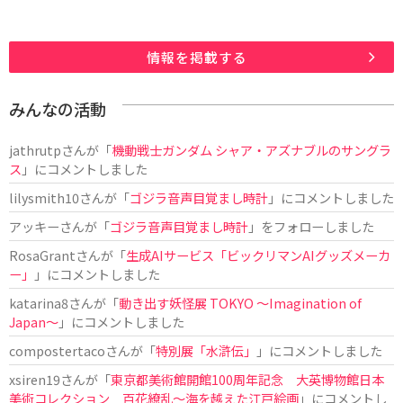
情報を掲載する
みんなの活動
jathrutp
さんが「
機動戦士ガンダム シャア・アズナブルのサングラ
ス
」にコメントしました
lilysmith10
さんが「
ゴジラ音声目覚まし時計
」にコメントしました
アッキー
さんが「
ゴジラ音声目覚まし時計
」をフォローしました
RosaGrant
さんが「
生成AIサービス「ビックリマンAIグッズメーカ
ー」
」にコメントしました
katarina8
さんが「
動き出す妖怪展 TOKYO 〜Imagination of
Japan〜
」にコメントしました
compostertaco
さんが「
特別展「水滸伝」
」にコメントしました
xsiren19
さんが「
東京都美術館開館100周年記念 大英博物館日本
美術コレクション 百花繚乱～海を越えた江戸絵画
」にコメントし