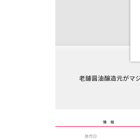
老舗醤油醸造元がマジ
情 報
発売日