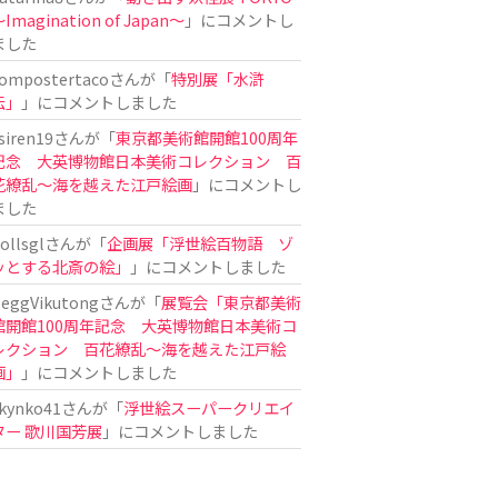
Imagination of Japan〜
」にコメントし
ました
ompostertaco
さんが「
特別展「水滸
伝」
」にコメントしました
siren19
さんが「
東京都美術館開館100周年
記念 大英博物館日本美術コレクション 百
花繚乱～海を越えた江戸絵画
」にコメントし
ました
ollsgl
さんが「
企画展「浮世絵百物語 ゾ
ッとする北斎の絵」
」にコメントしました
eggVikutong
さんが「
展覧会「東京都美術
館開館100周年記念 大英博物館日本美術コ
レクション 百花繚乱〜海を越えた江戸絵
画」
」にコメントしました
kynko41
さんが「
浮世絵スーパークリエイ
ター 歌川国芳展
」にコメントしました