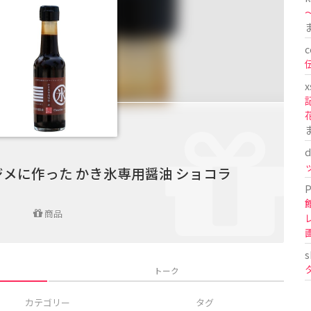
〜
c
x
d
メに作った かき氷専用醤油 ショコラ
P
商品
s
トーク
カテゴリー
タグ