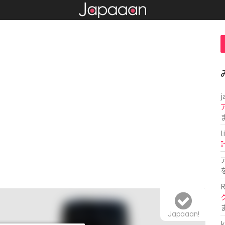
j
l
R
Japaaan!
k