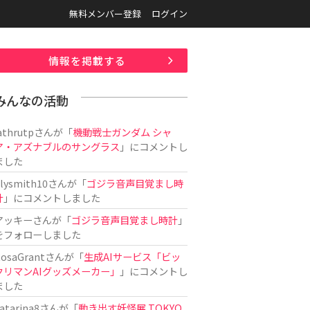
無料メンバー登録
ログイン
情報を掲載する
みんなの活動
athrutp
さんが「
機動戦士ガンダム シャ
ア・アズナブルのサングラス
」にコメントし
ました
ilysmith10
さんが「
ゴジラ音声目覚まし時
計
」にコメントしました
アッキー
さんが「
ゴジラ音声目覚まし時計
」
をフォローしました
osaGrant
さんが「
生成AIサービス「ビッ
クリマンAIグッズメーカー」
」にコメントし
ました
atarina8
さんが「
動き出す妖怪展 TOKYO