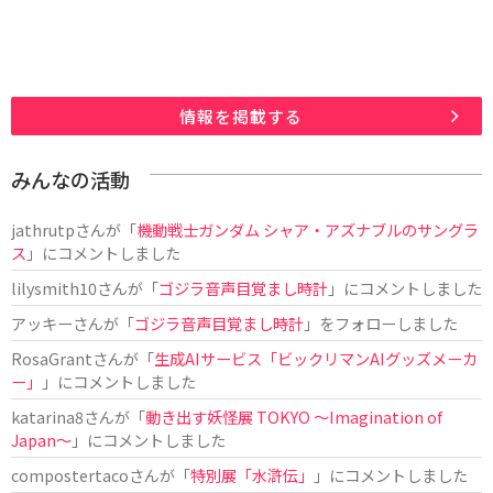
情報を掲載する
みんなの活動
jathrutp
さんが「
機動戦士ガンダム シャア・アズナブルのサングラ
ス
」にコメントしました
lilysmith10
さんが「
ゴジラ音声目覚まし時計
」にコメントしました
アッキー
さんが「
ゴジラ音声目覚まし時計
」をフォローしました
RosaGrant
さんが「
生成AIサービス「ビックリマンAIグッズメーカ
ー」
」にコメントしました
katarina8
さんが「
動き出す妖怪展 TOKYO 〜Imagination of
Japan〜
」にコメントしました
compostertaco
さんが「
特別展「水滸伝」
」にコメントしました