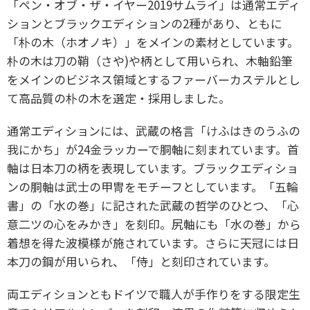
「ペン・オブ・ザ・イヤー2019サムライ」は通常エディ
ションとブラックエディションの2種があり、ともに
「朴の木（ホオノキ）」をメインの素材としています。
朴の木は刀の鞘（さや)や柄として用いられ、木軸鉛筆
をメインのビジネス領域とするファーバーカステルとし
て高品質の朴の木を選定・採用しました。
通常エディションには、武蔵の格言「けふはきのうふの
我にかち」が24金ラッカーで胴軸に刻まれています。首
軸は日本刀の柄を表現しています。ブラックエディショ
ンの胴軸は武士の甲冑をモチーフとしています。「五輪
書」の「水の巻」に記された武蔵の哲学のひとつ、「心
意二ツの心をみかき」を刻印。尻軸にも「水の巻」から
着想を得た波模様が施されています。さらに天冠には日
本刀の鋼が用いられ、「侍」と刻印されています。
両エディションともドイツで職人が手作りをする限定生