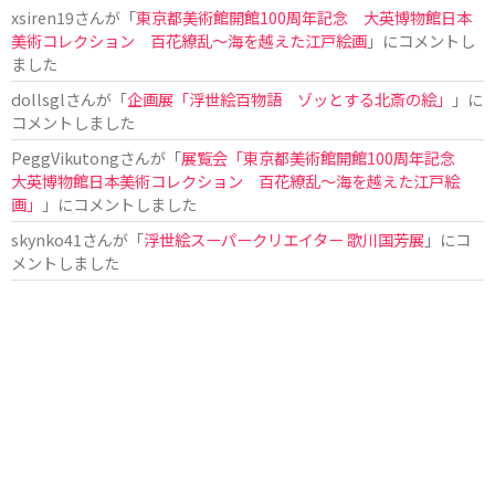
xsiren19
さんが「
東京都美術館開館100周年記念 大英博物館日本
美術コレクション 百花繚乱～海を越えた江戸絵画
」にコメントし
ました
dollsgl
さんが「
企画展「浮世絵百物語 ゾッとする北斎の絵」
」に
コメントしました
PeggVikutong
さんが「
展覧会「東京都美術館開館100周年記念
大英博物館日本美術コレクション 百花繚乱〜海を越えた江戸絵
画」
」にコメントしました
skynko41
さんが「
浮世絵スーパークリエイター 歌川国芳展
」にコ
メントしました