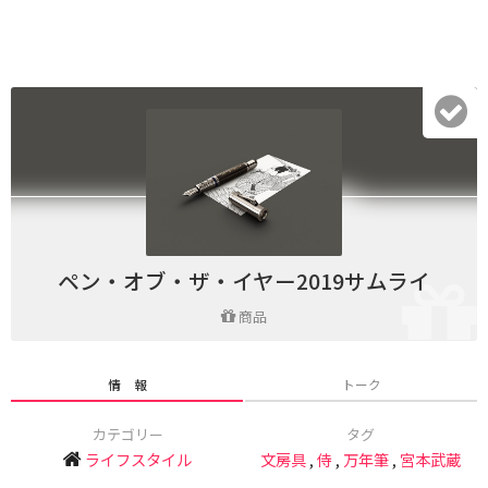
ペン・オブ・ザ・イヤー2019サムライ
商品
情 報
トーク
カテゴリー
タグ
ライフスタイル
文房具
,
侍
,
万年筆
,
宮本武蔵