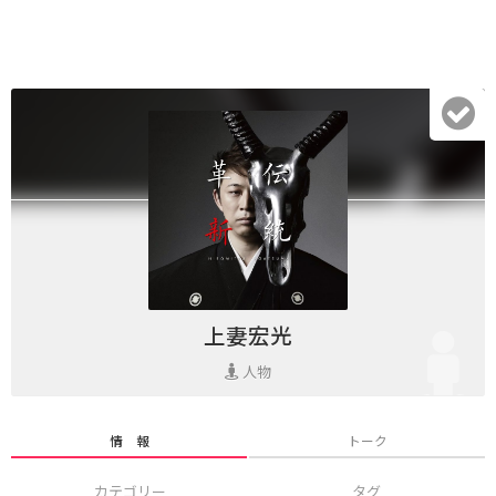
上妻宏光
人物
情 報
トーク
カテゴリー
タグ