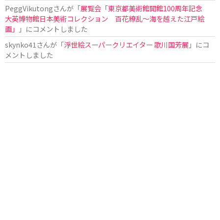
PeggVikutong
さんが「
展覧会「東京都美術館開館100周年記念
大英博物館日本美術コレクション 百花繚乱〜海を越えた江戸絵
画」
」にコメントしました
skynko41
さんが「
浮世絵スーパークリエイター 歌川国芳展
」にコ
メントしました