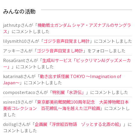
みんなの活動
jathrutp
さんが「
機動戦士ガンダム シャア・アズナブルのサングラ
ス
」にコメントしました
lilysmith10
さんが「
ゴジラ音声目覚まし時計
」にコメントしました
アッキー
さんが「
ゴジラ音声目覚まし時計
」をフォローしました
RosaGrant
さんが「
生成AIサービス「ビックリマンAIグッズメーカ
ー」
」にコメントしました
katarina8
さんが「
動き出す妖怪展 TOKYO 〜Imagination of
Japan〜
」にコメントしました
compostertaco
さんが「
特別展「水滸伝」
」にコメントしました
xsiren19
さんが「
東京都美術館開館100周年記念 大英博物館日本
美術コレクション 百花繚乱～海を越えた江戸絵画
」にコメントし
ました
dollsgl
さんが「
企画展「浮世絵百物語 ゾッとする北斎の絵」
」に
コメントしました