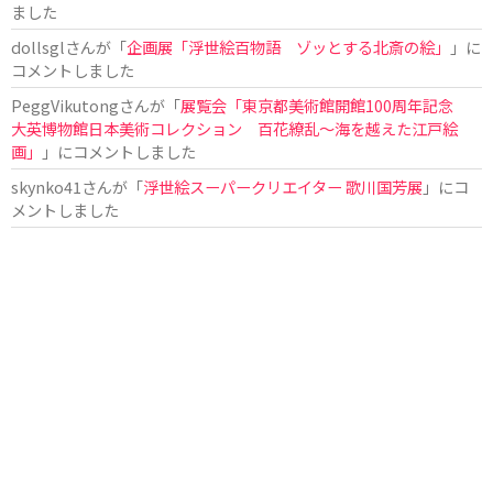
ました
dollsgl
さんが「
企画展「浮世絵百物語 ゾッとする北斎の絵」
」に
コメントしました
PeggVikutong
さんが「
展覧会「東京都美術館開館100周年記念
大英博物館日本美術コレクション 百花繚乱〜海を越えた江戸絵
画」
」にコメントしました
skynko41
さんが「
浮世絵スーパークリエイター 歌川国芳展
」にコ
メントしました