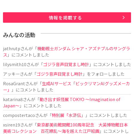
情報を掲載する
みんなの活動
jathrutp
さんが「
機動戦士ガンダム シャア・アズナブルのサングラ
ス
」にコメントしました
lilysmith10
さんが「
ゴジラ音声目覚まし時計
」にコメントしました
アッキー
さんが「
ゴジラ音声目覚まし時計
」をフォローしました
RosaGrant
さんが「
生成AIサービス「ビックリマンAIグッズメーカ
ー」
」にコメントしました
katarina8
さんが「
動き出す妖怪展 TOKYO 〜Imagination of
Japan〜
」にコメントしました
compostertaco
さんが「
特別展「水滸伝」
」にコメントしました
xsiren19
さんが「
東京都美術館開館100周年記念 大英博物館日本
美術コレクション 百花繚乱～海を越えた江戸絵画
」にコメントし