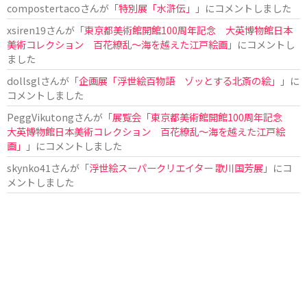
compostertaco
さんが「
特別展「水滸伝」
」にコメントしました
xsiren19
さんが「
東京都美術館開館100周年記念 大英博物館日本
美術コレクション 百花繚乱～海を越えた江戸絵画
」にコメントし
ました
dollsgl
さんが「
企画展「浮世絵百物語 ゾッとする北斎の絵」
」に
コメントしました
PeggVikutong
さんが「
展覧会「東京都美術館開館100周年記念
大英博物館日本美術コレクション 百花繚乱〜海を越えた江戸絵
画」
」にコメントしました
skynko41
さんが「
浮世絵スーパークリエイター 歌川国芳展
」にコ
メントしました