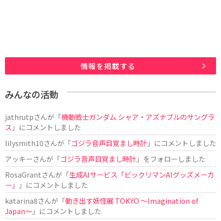
情報を掲載する
みんなの活動
jathrutp
さんが「
機動戦士ガンダム シャア・アズナブルのサングラ
ス
」にコメントしました
lilysmith10
さんが「
ゴジラ音声目覚まし時計
」にコメントしました
アッキー
さんが「
ゴジラ音声目覚まし時計
」をフォローしました
RosaGrant
さんが「
生成AIサービス「ビックリマンAIグッズメーカ
ー」
」にコメントしました
katarina8
さんが「
動き出す妖怪展 TOKYO 〜Imagination of
Japan〜
」にコメントしました