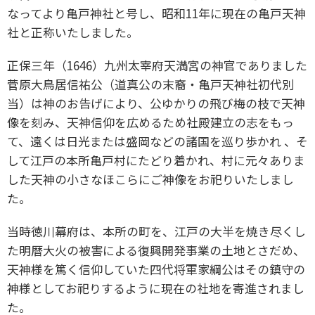
なってより亀戸神社と号し、昭和11年に現在の亀戸天神
社と正称いたしました。
正保三年（1646）九州太宰府天満宮の神官でありました
菅原大鳥居信祐公（道真公の末裔・亀戸天神社初代別
当）は神のお告げにより、公ゆかりの飛び梅の枝で天神
像を刻み、天神信仰を広めるため社殿建立の志をもっ
て、遠くは日光または盛岡などの諸国を巡り歩かれ 、そ
して江戸の本所亀戸村にたどり着かれ、村に元々ありま
した天神の小さなほこらにご神像をお祀りいたしまし
た。
当時徳川幕府は、本所の町を、江戸の大半を焼き尽くし
た明暦大火の被害による復興開発事業の土地とさだめ、
天神様を篤く信仰していた四代将軍家綱公はその鎮守の
神様としてお祀りするように現在の社地を寄進されまし
た。