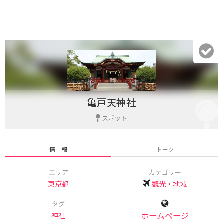
亀戸天神社
スポット
情 報
トーク
エリア
カテゴリー
東京都
観光・地域
タグ
神社
ホームページ