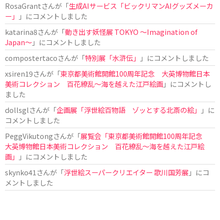
RosaGrant
さんが「
生成AIサービス「ビックリマンAIグッズメーカ
ー」
」にコメントしました
katarina8
さんが「
動き出す妖怪展 TOKYO 〜Imagination of
Japan〜
」にコメントしました
compostertaco
さんが「
特別展「水滸伝」
」にコメントしました
xsiren19
さんが「
東京都美術館開館100周年記念 大英博物館日本
美術コレクション 百花繚乱～海を越えた江戸絵画
」にコメントし
ました
dollsgl
さんが「
企画展「浮世絵百物語 ゾッとする北斎の絵」
」に
コメントしました
PeggVikutong
さんが「
展覧会「東京都美術館開館100周年記念
大英博物館日本美術コレクション 百花繚乱〜海を越えた江戸絵
画」
」にコメントしました
skynko41
さんが「
浮世絵スーパークリエイター 歌川国芳展
」にコ
メントしました