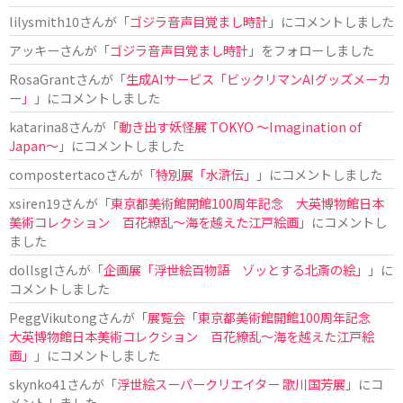
lilysmith10
さんが「
ゴジラ音声目覚まし時計
」にコメントしました
アッキー
さんが「
ゴジラ音声目覚まし時計
」をフォローしました
RosaGrant
さんが「
生成AIサービス「ビックリマンAIグッズメーカ
ー」
」にコメントしました
katarina8
さんが「
動き出す妖怪展 TOKYO 〜Imagination of
Japan〜
」にコメントしました
compostertaco
さんが「
特別展「水滸伝」
」にコメントしました
xsiren19
さんが「
東京都美術館開館100周年記念 大英博物館日本
美術コレクション 百花繚乱～海を越えた江戸絵画
」にコメントし
ました
dollsgl
さんが「
企画展「浮世絵百物語 ゾッとする北斎の絵」
」に
コメントしました
PeggVikutong
さんが「
展覧会「東京都美術館開館100周年記念
大英博物館日本美術コレクション 百花繚乱〜海を越えた江戸絵
画」
」にコメントしました
skynko41
さんが「
浮世絵スーパークリエイター 歌川国芳展
」にコ
メントしました