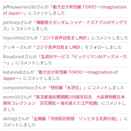
jeffreywarner283
さんが「
動き出す妖怪展 TOKYO 〜Imagination
of Japan〜
」にコメントしました
jathrutp
さんが「
機動戦士ガンダム シャア・アズナブルのサングラ
ス
」にコメントしました
lilysmith10
さんが「
ゴジラ音声目覚まし時計
」にコメントしました
アッキー
さんが「
ゴジラ音声目覚まし時計
」をフォローしました
RosaGrant
さんが「
生成AIサービス「ビックリマンAIグッズメーカ
ー」
」にコメントしました
katarina8
さんが「
動き出す妖怪展 TOKYO 〜Imagination of
Japan〜
」にコメントしました
compostertaco
さんが「
特別展「水滸伝」
」にコメントしました
xsiren19
さんが「
東京都美術館開館100周年記念 大英博物館日本
美術コレクション 百花繚乱～海を越えた江戸絵画
」にコメントし
ました
dollsgl
さんが「
企画展「浮世絵百物語 ゾッとする北斎の絵」
」に
コメントしました