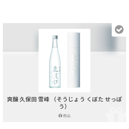
爽醸 久保田 雪峰 （そうじょう くぼた せっぽ
う）
商品