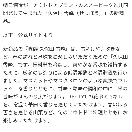
朝日酒造が、アウトドアブランドのスノーピークと共同
開発して生まれた「久保田 雪峰（せっぽう）」の新商
品。
以下、公式サイトより
新商品の『爽醸 久保田 雪峰』は、雪解けや芽吹きな
ど、春の訪れと息吹をお楽しみいただくための『久保田
雪峰』です。原料米を吟選し、爽やかな香味を維持する
ために、厳冬の寒造りによる低温発酵と氷温貯蔵を行い
ました。マスカットやマスクメロンのような爽快でフレ
ッシュな香りとともに、甘味・酸味の調和の中に、米の
旨味がほんのり広がります。10～15℃の花冷えでキレ
を、常温で華開く香りを感じていただけます。春のほろ
苦さを感じる山菜など、旬のアウトドア料理とともにお
楽しみいただけます。