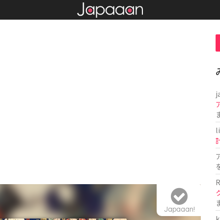
j
l
R
Japaaan!
k