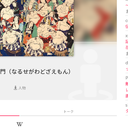
〜
c
x
d
門（なるせがわどざえもん）
P
人物
s
トーク