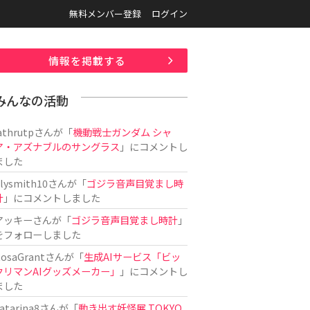
無料メンバー登録
ログイン
情報を掲載する
みんなの活動
athrutp
さんが「
機動戦士ガンダム シャ
ア・アズナブルのサングラス
」にコメントし
ました
ilysmith10
さんが「
ゴジラ音声目覚まし時
計
」にコメントしました
アッキー
さんが「
ゴジラ音声目覚まし時計
」
をフォローしました
osaGrant
さんが「
生成AIサービス「ビッ
クリマンAIグッズメーカー」
」にコメントし
ました
atarina8
さんが「
動き出す妖怪展 TOKYO