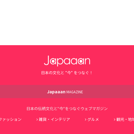
日本の文化と ”今” をつなぐ！
Japaaan
MAGAZINE
日本の伝統文化と"今"をつなぐウェブマガジン
ファッション
雑貨・インテリア
グルメ
観光・地