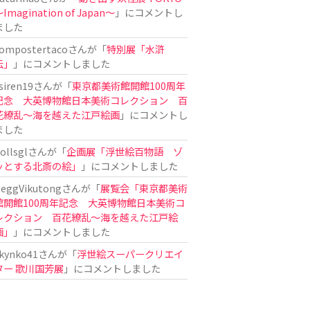
Imagination of Japan〜
」にコメントし
ました
ompostertaco
さんが「
特別展「水滸
伝」
」にコメントしました
siren19
さんが「
東京都美術館開館100周年
記念 大英博物館日本美術コレクション 百
花繚乱～海を越えた江戸絵画
」にコメントし
ました
ollsgl
さんが「
企画展「浮世絵百物語 ゾ
ッとする北斎の絵」
」にコメントしました
eggVikutong
さんが「
展覧会「東京都美術
館開館100周年記念 大英博物館日本美術コ
レクション 百花繚乱〜海を越えた江戸絵
画」
」にコメントしました
kynko41
さんが「
浮世絵スーパークリエイ
ター 歌川国芳展
」にコメントしました