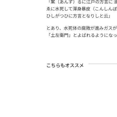
「案（あんず）るに江戸の方言に 
ゑに水死して渾身暴皮（こんしん
ひしがつひに方言となりしと云」
とあり、水死体の腐敗が進みガスが
「土左衛門」とよばれるようになっ
こちらもオススメ