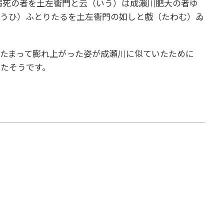
溺死の者を土左衞門と云（いう）は成瀨川肥大の者ゆ
ぼうひ）ふとりたるを土左衞門の如しと戲（たわむ）ゐ
たまって膨れ上がった姿が成瀬川に似ていたために
たそうです。