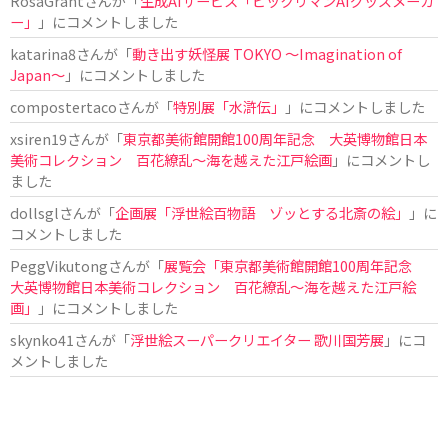
RosaGrant
さんが「
生成AIサービス「ビックリマンAIグッズメーカ
ー」
」にコメントしました
katarina8
さんが「
動き出す妖怪展 TOKYO 〜Imagination of
Japan〜
」にコメントしました
compostertaco
さんが「
特別展「水滸伝」
」にコメントしました
xsiren19
さんが「
東京都美術館開館100周年記念 大英博物館日本
美術コレクション 百花繚乱～海を越えた江戸絵画
」にコメントし
ました
dollsgl
さんが「
企画展「浮世絵百物語 ゾッとする北斎の絵」
」に
コメントしました
PeggVikutong
さんが「
展覧会「東京都美術館開館100周年記念
大英博物館日本美術コレクション 百花繚乱〜海を越えた江戸絵
画」
」にコメントしました
skynko41
さんが「
浮世絵スーパークリエイター 歌川国芳展
」にコ
メントしました