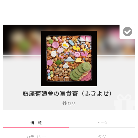
銀座菊廼舎の冨貴寄（ふきよせ）
商品
情 報
トーク
カテゴリー
タグ