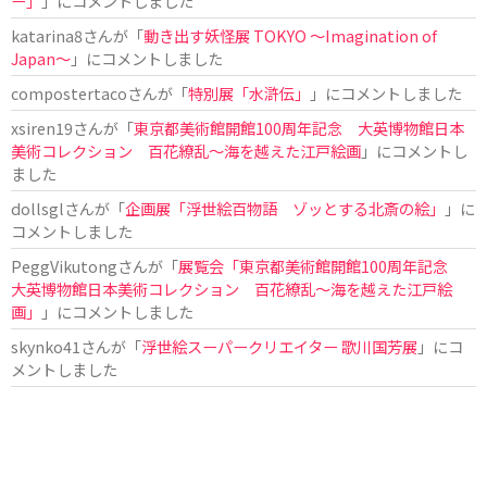
ー」
」にコメントしました
katarina8
さんが「
動き出す妖怪展 TOKYO 〜Imagination of
Japan〜
」にコメントしました
compostertaco
さんが「
特別展「水滸伝」
」にコメントしました
xsiren19
さんが「
東京都美術館開館100周年記念 大英博物館日本
美術コレクション 百花繚乱～海を越えた江戸絵画
」にコメントし
ました
dollsgl
さんが「
企画展「浮世絵百物語 ゾッとする北斎の絵」
」に
コメントしました
PeggVikutong
さんが「
展覧会「東京都美術館開館100周年記念
大英博物館日本美術コレクション 百花繚乱〜海を越えた江戸絵
画」
」にコメントしました
skynko41
さんが「
浮世絵スーパークリエイター 歌川国芳展
」にコ
メントしました