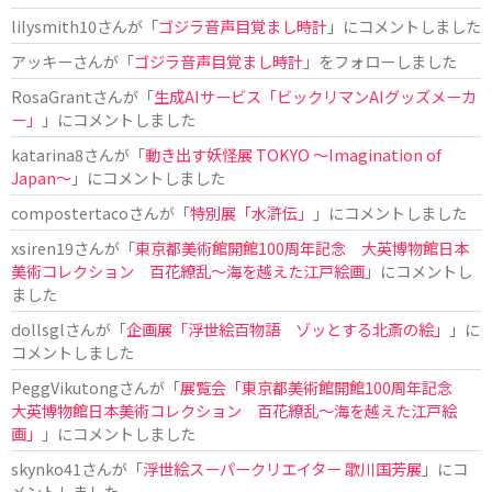
lilysmith10
さんが「
ゴジラ音声目覚まし時計
」にコメントしました
アッキー
さんが「
ゴジラ音声目覚まし時計
」をフォローしました
RosaGrant
さんが「
生成AIサービス「ビックリマンAIグッズメーカ
ー」
」にコメントしました
katarina8
さんが「
動き出す妖怪展 TOKYO 〜Imagination of
Japan〜
」にコメントしました
compostertaco
さんが「
特別展「水滸伝」
」にコメントしました
xsiren19
さんが「
東京都美術館開館100周年記念 大英博物館日本
美術コレクション 百花繚乱～海を越えた江戸絵画
」にコメントし
ました
dollsgl
さんが「
企画展「浮世絵百物語 ゾッとする北斎の絵」
」に
コメントしました
PeggVikutong
さんが「
展覧会「東京都美術館開館100周年記念
大英博物館日本美術コレクション 百花繚乱〜海を越えた江戸絵
画」
」にコメントしました
skynko41
さんが「
浮世絵スーパークリエイター 歌川国芳展
」にコ
メントしました