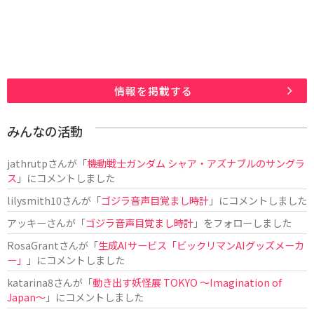
情報を掲載する
みんなの活動
jathrutp
さんが「
機動戦士ガンダム シャア・アズナブルのサングラ
ス
」にコメントしました
lilysmith10
さんが「
ゴジラ音声目覚まし時計
」にコメントしました
アッキー
さんが「
ゴジラ音声目覚まし時計
」をフォローしました
RosaGrant
さんが「
生成AIサービス「ビックリマンAIグッズメーカ
ー」
」にコメントしました
katarina8
さんが「
動き出す妖怪展 TOKYO 〜Imagination of
Japan〜
」にコメントしました