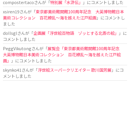
compostertaco
さんが「
特別展「水滸伝」
」にコメントしました
xsiren19
さんが「
東京都美術館開館100周年記念 大英博物館日本
美術コレクション 百花繚乱～海を越えた江戸絵画
」にコメントし
ました
dollsgl
さんが「
企画展「浮世絵百物語 ゾッとする北斎の絵」
」に
コメントしました
PeggVikutong
さんが「
展覧会「東京都美術館開館100周年記念
大英博物館日本美術コレクション 百花繚乱〜海を越えた江戸絵
画」
」にコメントしました
skynko41
さんが「
浮世絵スーパークリエイター 歌川国芳展
」にコ
メントしました