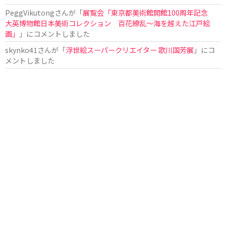
PeggVikutong
さんが「
展覧会「東京都美術館開館100周年記念
大英博物館日本美術コレクション 百花繚乱〜海を越えた江戸絵
画」
」にコメントしました
skynko41
さんが「
浮世絵スーパークリエイター 歌川国芳展
」にコ
メントしました