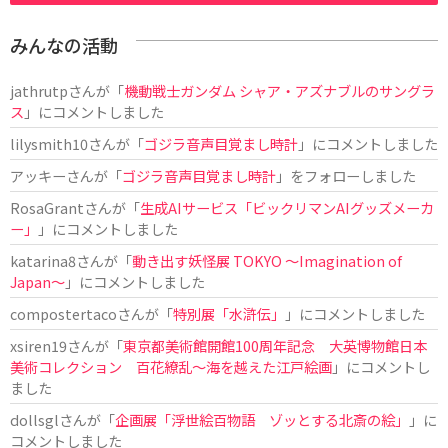
みんなの活動
jathrutp
さんが「
機動戦士ガンダム シャア・アズナブルのサングラ
ス
」にコメントしました
lilysmith10
さんが「
ゴジラ音声目覚まし時計
」にコメントしました
アッキー
さんが「
ゴジラ音声目覚まし時計
」をフォローしました
RosaGrant
さんが「
生成AIサービス「ビックリマンAIグッズメーカ
ー」
」にコメントしました
katarina8
さんが「
動き出す妖怪展 TOKYO 〜Imagination of
Japan〜
」にコメントしました
compostertaco
さんが「
特別展「水滸伝」
」にコメントしました
xsiren19
さんが「
東京都美術館開館100周年記念 大英博物館日本
美術コレクション 百花繚乱～海を越えた江戸絵画
」にコメントし
ました
dollsgl
さんが「
企画展「浮世絵百物語 ゾッとする北斎の絵」
」に
コメントしました