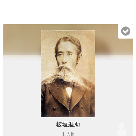
板垣退助
人物