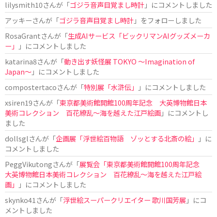
lilysmith10
さんが「
ゴジラ音声目覚まし時計
」にコメントしました
アッキー
さんが「
ゴジラ音声目覚まし時計
」をフォローしました
RosaGrant
さんが「
生成AIサービス「ビックリマンAIグッズメーカ
ー」
」にコメントしました
katarina8
さんが「
動き出す妖怪展 TOKYO 〜Imagination of
Japan〜
」にコメントしました
compostertaco
さんが「
特別展「水滸伝」
」にコメントしました
xsiren19
さんが「
東京都美術館開館100周年記念 大英博物館日本
美術コレクション 百花繚乱～海を越えた江戸絵画
」にコメントし
ました
dollsgl
さんが「
企画展「浮世絵百物語 ゾッとする北斎の絵」
」に
コメントしました
PeggVikutong
さんが「
展覧会「東京都美術館開館100周年記念
大英博物館日本美術コレクション 百花繚乱〜海を越えた江戸絵
画」
」にコメントしました
skynko41
さんが「
浮世絵スーパークリエイター 歌川国芳展
」にコ
メントしました