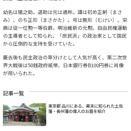
幼名は猪之助。退助は元は通称。諱は初め正躬（まさ
み）、のち正形（まさかた）。号は無形（むけい）。栄
典は従一位勲一等伯爵。明治維新の元勲。自由民権運動
の主導者として知られ、「庶民派」の政治家として国民
から圧倒的な支持を受けていた。
薨去後も民主政治の草分けとして人気が高く、第二次世
界大戦後は50銭政府紙幣、日本銀行券B100円券に肖像
が用いられた。
記事一覧
東京都 品川にある、幕末に知られた土佐
藩・長州藩の偉人のお墓を紹介