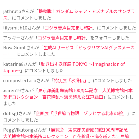
jathrutp
さんが「
機動戦士ガンダム シャア・アズナブルのサングラ
ス
」にコメントしました
lilysmith10
さんが「
ゴジラ音声目覚まし時計
」にコメントしました
アッキー
さんが「
ゴジラ音声目覚まし時計
」をフォローしました
RosaGrant
さんが「
生成AIサービス「ビックリマンAIグッズメーカ
ー」
」にコメントしました
katarina8
さんが「
動き出す妖怪展 TOKYO 〜Imagination of
Japan〜
」にコメントしました
compostertaco
さんが「
特別展「水滸伝」
」にコメントしました
xsiren19
さんが「
東京都美術館開館100周年記念 大英博物館日本
美術コレクション 百花繚乱～海を越えた江戸絵画
」にコメントし
ました
dollsgl
さんが「
企画展「浮世絵百物語 ゾッとする北斎の絵」
」に
コメントしました
PeggVikutong
さんが「
展覧会「東京都美術館開館100周年記念
大英博物館日本美術コレクション 百花繚乱〜海を越えた江戸絵