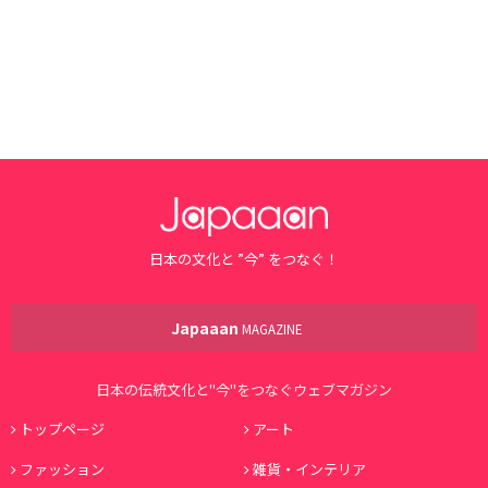
日本の文化と ”今” をつなぐ！
Japaaan
MAGAZINE
日本の伝統文化と"今"をつなぐウェブマガジン
トップページ
アート
ファッション
雑貨・インテリア