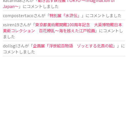
katarina8
さんが「
動き出す妖怪展 TOKYO 〜Imagination of
Japan〜
」にコメントしました
compostertaco
さんが「
特別展「水滸伝」
」にコメントしました
xsiren19
さんが「
東京都美術館開館100周年記念 大英博物館日本
美術コレクション 百花繚乱～海を越えた江戸絵画
」にコメントし
ました
dollsgl
さんが「
企画展「浮世絵百物語 ゾッとする北斎の絵」
」に
コメントしました