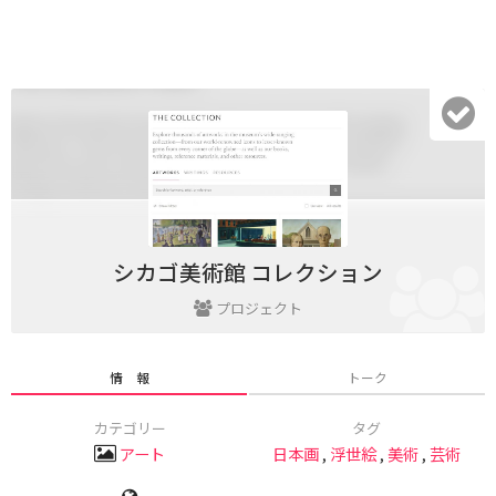
シカゴ美術館 コレクション
プロジェクト
情 報
トーク
カテゴリー
タグ
アート
日本画
,
浮世絵
,
美術
,
芸術