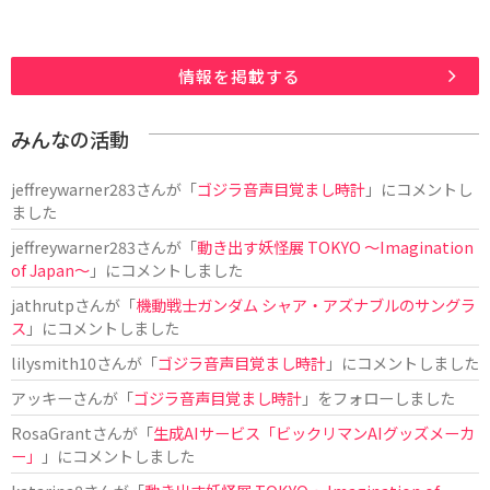
情報を掲載する
みんなの活動
jeffreywarner283
さんが「
ゴジラ音声目覚まし時計
」にコメントし
ました
jeffreywarner283
さんが「
動き出す妖怪展 TOKYO 〜Imagination
of Japan〜
」にコメントしました
jathrutp
さんが「
機動戦士ガンダム シャア・アズナブルのサングラ
ス
」にコメントしました
lilysmith10
さんが「
ゴジラ音声目覚まし時計
」にコメントしました
アッキー
さんが「
ゴジラ音声目覚まし時計
」をフォローしました
RosaGrant
さんが「
生成AIサービス「ビックリマンAIグッズメーカ
ー」
」にコメントしました