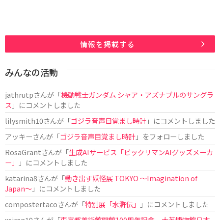
情報を掲載する
みんなの活動
jathrutp
さんが「
機動戦士ガンダム シャア・アズナブルのサングラ
ス
」にコメントしました
lilysmith10
さんが「
ゴジラ音声目覚まし時計
」にコメントしました
アッキー
さんが「
ゴジラ音声目覚まし時計
」をフォローしました
RosaGrant
さんが「
生成AIサービス「ビックリマンAIグッズメーカ
ー」
」にコメントしました
katarina8
さんが「
動き出す妖怪展 TOKYO 〜Imagination of
Japan〜
」にコメントしました
compostertaco
さんが「
特別展「水滸伝」
」にコメントしました
xsiren19
さんが「
東京都美術館開館100周年記念 大英博物館日本