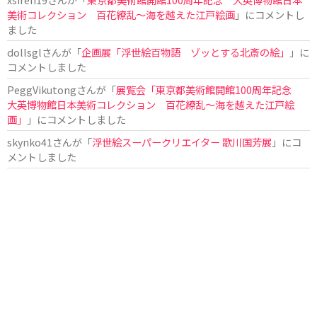
美術コレクション 百花繚乱～海を越えた江戸絵画
」にコメントし
ました
dollsgl
さんが「
企画展「浮世絵百物語 ゾッとする北斎の絵」
」に
コメントしました
PeggVikutong
さんが「
展覧会「東京都美術館開館100周年記念
大英博物館日本美術コレクション 百花繚乱〜海を越えた江戸絵
画」
」にコメントしました
skynko41
さんが「
浮世絵スーパークリエイター 歌川国芳展
」にコ
メントしました