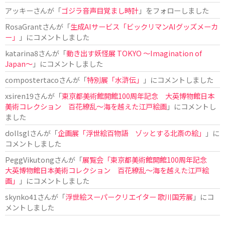
アッキー
さんが「
ゴジラ音声目覚まし時計
」をフォローしました
RosaGrant
さんが「
生成AIサービス「ビックリマンAIグッズメーカ
ー」
」にコメントしました
katarina8
さんが「
動き出す妖怪展 TOKYO 〜Imagination of
Japan〜
」にコメントしました
compostertaco
さんが「
特別展「水滸伝」
」にコメントしました
xsiren19
さんが「
東京都美術館開館100周年記念 大英博物館日本
美術コレクション 百花繚乱～海を越えた江戸絵画
」にコメントし
ました
dollsgl
さんが「
企画展「浮世絵百物語 ゾッとする北斎の絵」
」に
コメントしました
PeggVikutong
さんが「
展覧会「東京都美術館開館100周年記念
大英博物館日本美術コレクション 百花繚乱〜海を越えた江戸絵
画」
」にコメントしました
skynko41
さんが「
浮世絵スーパークリエイター 歌川国芳展
」にコ
メントしました