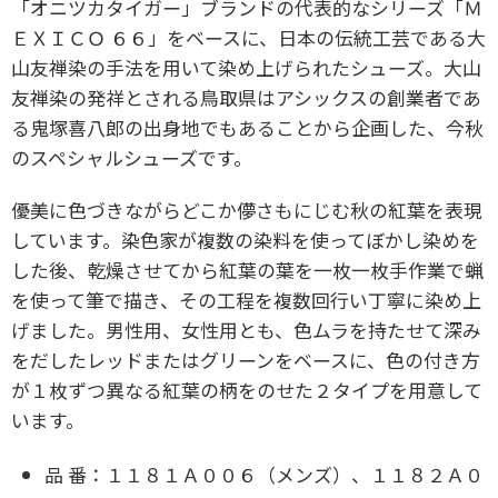
「オニツカタイガー」ブランドの代表的なシリーズ「Ｍ
ＥＸＩＣＯ ６６」をベースに、日本の伝統工芸である大
山友禅染の手法を用いて染め上げられたシューズ。
大山
友禅染の発祥とされる鳥取県はアシックスの創業者であ
る鬼塚喜八郎の出身地でもあることから企画した、今秋
のスペシャルシューズです。
優美に色づきながらどこか儚さもにじむ秋の紅葉を表現
しています。染色家が複数の染料を使ってぼかし染めを
した後、乾燥させてから紅葉の葉を一枚一枚手作業で蝋
を使って筆で描き、その工程を複数回行い丁寧に染め上
げました。男性用、女性用とも、色ムラを持たせて深み
をだしたレッドまたはグリーンをベースに、色の付き方
が１枚ずつ異なる紅葉の柄をのせた２タイプを用意して
います。
品 番：１１８１Ａ００６（メンズ）、１１８２Ａ０