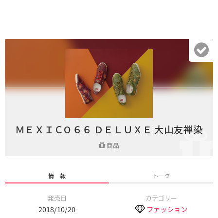
ＭＥＸＩＣO ６６ ＤＥＬＵＸＥ 大山友禅染
商品
情 報
トーク
発売日
カテゴリー
2018/10/20
ファッション