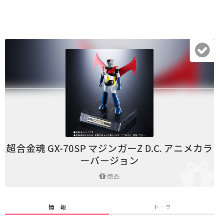
超合金魂 GX-70SP マジンガーZ D.C. アニメカラ
ーバージョン
商品
情 報
トーク