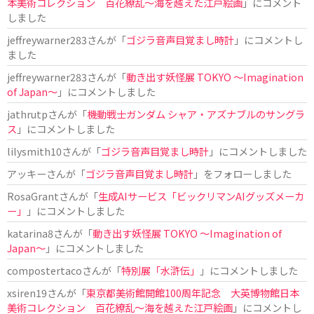
本美術コレクション 百花繚乱～海を越えた江戸絵画
」にコメント
しました
jeffreywarner283
さんが「
ゴジラ音声目覚まし時計
」にコメントし
ました
jeffreywarner283
さんが「
動き出す妖怪展 TOKYO 〜Imagination
of Japan〜
」にコメントしました
jathrutp
さんが「
機動戦士ガンダム シャア・アズナブルのサングラ
ス
」にコメントしました
lilysmith10
さんが「
ゴジラ音声目覚まし時計
」にコメントしました
アッキー
さんが「
ゴジラ音声目覚まし時計
」をフォローしました
RosaGrant
さんが「
生成AIサービス「ビックリマンAIグッズメーカ
ー」
」にコメントしました
katarina8
さんが「
動き出す妖怪展 TOKYO 〜Imagination of
Japan〜
」にコメントしました
compostertaco
さんが「
特別展「水滸伝」
」にコメントしました
xsiren19
さんが「
東京都美術館開館100周年記念 大英博物館日本
美術コレクション 百花繚乱～海を越えた江戸絵画
」にコメントし