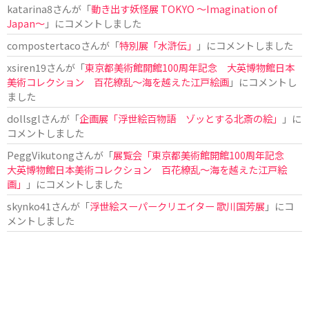
katarina8
さんが「
動き出す妖怪展 TOKYO 〜Imagination of
Japan〜
」にコメントしました
compostertaco
さんが「
特別展「水滸伝」
」にコメントしました
xsiren19
さんが「
東京都美術館開館100周年記念 大英博物館日本
美術コレクション 百花繚乱～海を越えた江戸絵画
」にコメントし
ました
dollsgl
さんが「
企画展「浮世絵百物語 ゾッとする北斎の絵」
」に
コメントしました
PeggVikutong
さんが「
展覧会「東京都美術館開館100周年記念
大英博物館日本美術コレクション 百花繚乱〜海を越えた江戸絵
画」
」にコメントしました
skynko41
さんが「
浮世絵スーパークリエイター 歌川国芳展
」にコ
メントしました