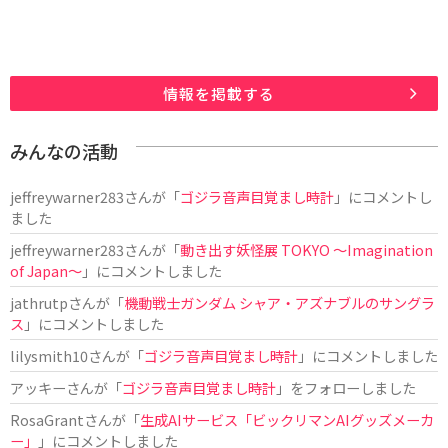
情報を掲載する
みんなの活動
jeffreywarner283
さんが「
ゴジラ音声目覚まし時計
」にコメントし
ました
jeffreywarner283
さんが「
動き出す妖怪展 TOKYO 〜Imagination
of Japan〜
」にコメントしました
jathrutp
さんが「
機動戦士ガンダム シャア・アズナブルのサングラ
ス
」にコメントしました
lilysmith10
さんが「
ゴジラ音声目覚まし時計
」にコメントしました
アッキー
さんが「
ゴジラ音声目覚まし時計
」をフォローしました
RosaGrant
さんが「
生成AIサービス「ビックリマンAIグッズメーカ
ー」
」にコメントしました