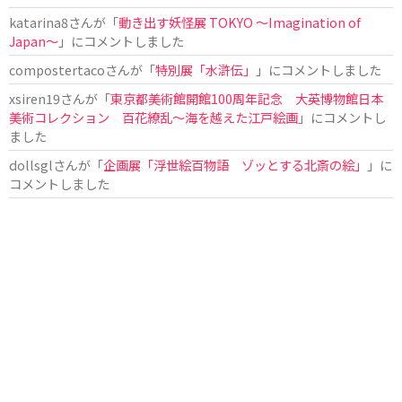
katarina8
さんが「
動き出す妖怪展 TOKYO 〜Imagination of
Japan〜
」にコメントしました
compostertaco
さんが「
特別展「水滸伝」
」にコメントしました
xsiren19
さんが「
東京都美術館開館100周年記念 大英博物館日本
美術コレクション 百花繚乱～海を越えた江戸絵画
」にコメントし
ました
dollsgl
さんが「
企画展「浮世絵百物語 ゾッとする北斎の絵」
」に
コメントしました