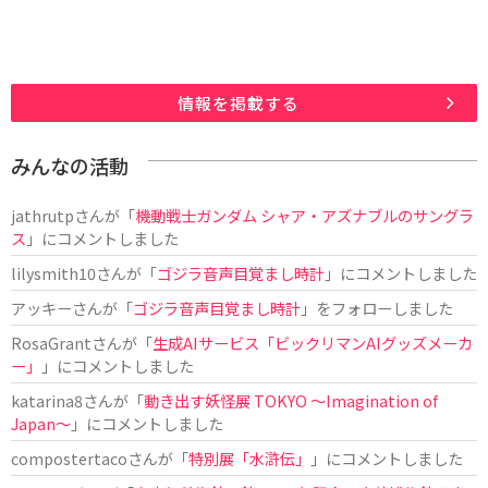
情報を掲載する
みんなの活動
jathrutp
さんが「
機動戦士ガンダム シャア・アズナブルのサングラ
ス
」にコメントしました
lilysmith10
さんが「
ゴジラ音声目覚まし時計
」にコメントしました
アッキー
さんが「
ゴジラ音声目覚まし時計
」をフォローしました
RosaGrant
さんが「
生成AIサービス「ビックリマンAIグッズメーカ
ー」
」にコメントしました
katarina8
さんが「
動き出す妖怪展 TOKYO 〜Imagination of
Japan〜
」にコメントしました
compostertaco
さんが「
特別展「水滸伝」
」にコメントしました