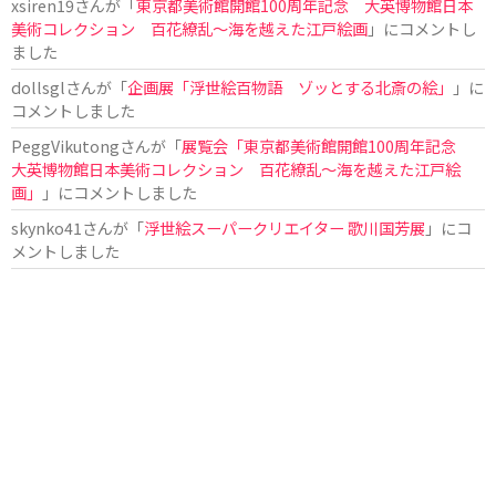
xsiren19
さんが「
東京都美術館開館100周年記念 大英博物館日本
美術コレクション 百花繚乱～海を越えた江戸絵画
」にコメントし
ました
dollsgl
さんが「
企画展「浮世絵百物語 ゾッとする北斎の絵」
」に
コメントしました
PeggVikutong
さんが「
展覧会「東京都美術館開館100周年記念
大英博物館日本美術コレクション 百花繚乱〜海を越えた江戸絵
画」
」にコメントしました
skynko41
さんが「
浮世絵スーパークリエイター 歌川国芳展
」にコ
メントしました