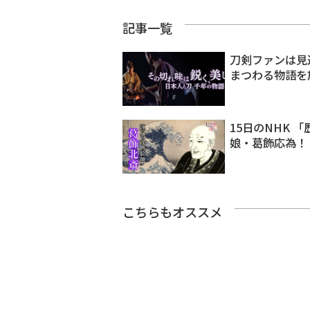
記事一覧
刀剣ファンは見
まつわる物語を
15日のNHK
娘・葛飾応為！
こちらもオススメ