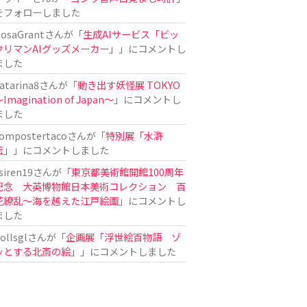
をフォローしました
osaGrant
さんが「
生成AIサービス「ビッ
クリマンAIグッズメーカー」
」にコメントし
ました
atarina8
さんが「
動き出す妖怪展 TOKYO
Imagination of Japan〜
」にコメントし
ました
ompostertaco
さんが「
特別展「水滸
伝」
」にコメントしました
siren19
さんが「
東京都美術館開館100周年
記念 大英博物館日本美術コレクション 百
花繚乱～海を越えた江戸絵画
」にコメントし
ました
ollsgl
さんが「
企画展「浮世絵百物語 ゾ
ッとする北斎の絵」
」にコメントしました