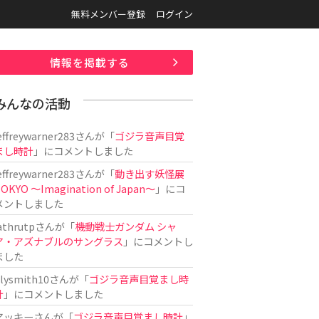
無料メンバー登録
ログイン
情報を掲載する
みんなの活動
effreywarner283
さんが「
ゴジラ音声目覚
まし時計
」にコメントしました
effreywarner283
さんが「
動き出す妖怪展
OKYO 〜Imagination of Japan〜
」にコ
メントしました
athrutp
さんが「
機動戦士ガンダム シャ
ア・アズナブルのサングラス
」にコメントし
ました
ilysmith10
さんが「
ゴジラ音声目覚まし時
計
」にコメントしました
アッキー
さんが「
ゴジラ音声目覚まし時計
」