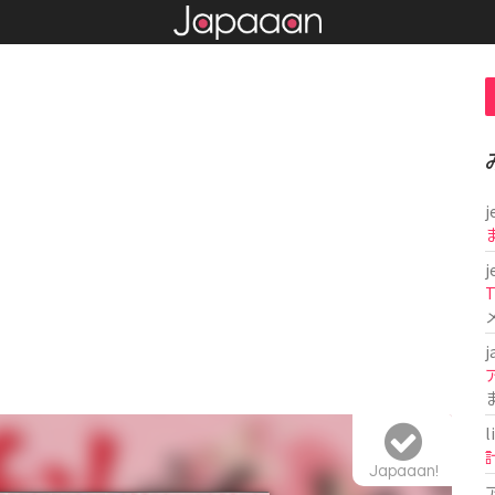
j
j
T
j
l
Japaaan!