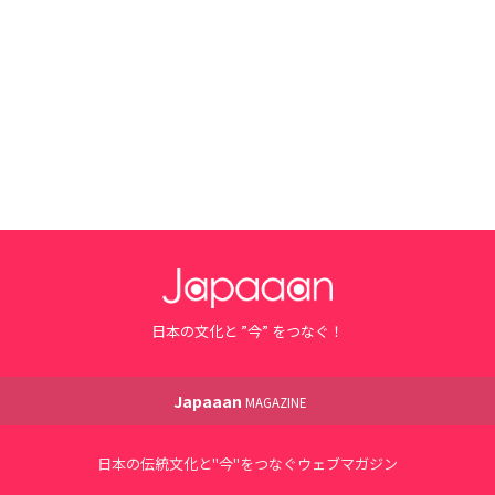
日本の文化と ”今” をつなぐ！
Japaaan
MAGAZINE
日本の伝統文化と"今"をつなぐウェブマガジン