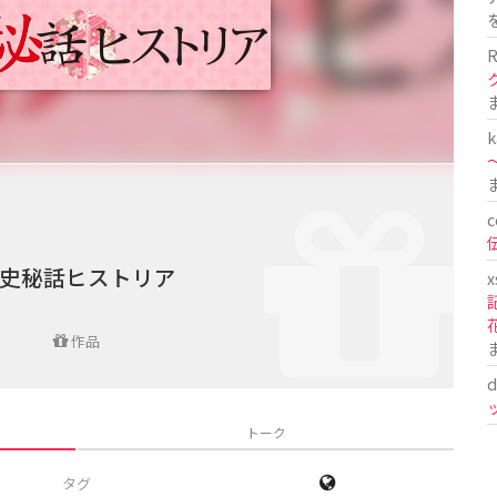
R
k
〜
c
史秘話ヒストリア
x
作品
d
トーク
タグ