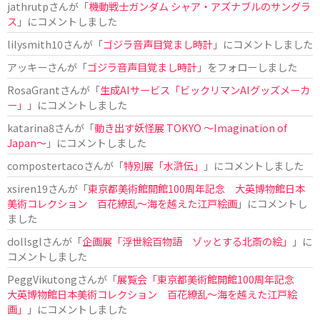
jathrutp
さんが「
機動戦士ガンダム シャア・アズナブルのサングラ
ス
」にコメントしました
lilysmith10
さんが「
ゴジラ音声目覚まし時計
」にコメントしました
アッキー
さんが「
ゴジラ音声目覚まし時計
」をフォローしました
RosaGrant
さんが「
生成AIサービス「ビックリマンAIグッズメーカ
ー」
」にコメントしました
katarina8
さんが「
動き出す妖怪展 TOKYO 〜Imagination of
Japan〜
」にコメントしました
compostertaco
さんが「
特別展「水滸伝」
」にコメントしました
xsiren19
さんが「
東京都美術館開館100周年記念 大英博物館日本
美術コレクション 百花繚乱～海を越えた江戸絵画
」にコメントし
ました
dollsgl
さんが「
企画展「浮世絵百物語 ゾッとする北斎の絵」
」に
コメントしました
PeggVikutong
さんが「
展覧会「東京都美術館開館100周年記念
大英博物館日本美術コレクション 百花繚乱〜海を越えた江戸絵
画」
」にコメントしました