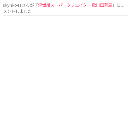
skynko41
さんが「
浮世絵スーパークリエイター 歌川国芳展
」にコ
メントしました