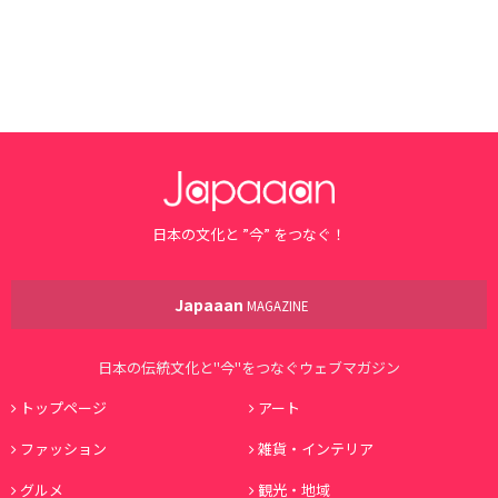
日本の文化と ”今” をつなぐ！
Japaaan
MAGAZINE
日本の伝統文化と"今"をつなぐウェブマガジン
トップページ
アート
ファッション
雑貨・インテリア
グルメ
観光・地域