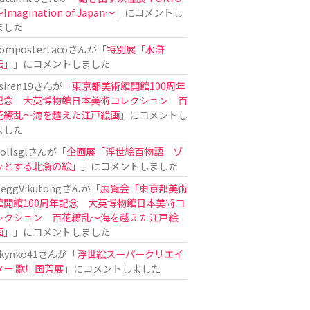
Imagination of Japan〜
」にコメントし
ました
ompostertaco
さんが「
特別展「水滸
伝」
」にコメントしました
siren19
さんが「
東京都美術館開館100周年
記念 大英博物館日本美術コレクション 百
花繚乱～海を越えた江戸絵画
」にコメントし
ました
ollsgl
さんが「
企画展「浮世絵百物語 ゾ
ッとする北斎の絵」
」にコメントしました
eggVikutong
さんが「
展覧会「東京都美術
館開館100周年記念 大英博物館日本美術コ
レクション 百花繚乱〜海を越えた江戸絵
画」
」にコメントしました
kynko41
さんが「
浮世絵スーパークリエイ
ター 歌川国芳展
」にコメントしました