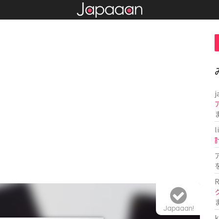
j
l
R
Japaaan!
k