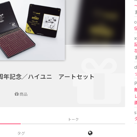
〜
c
x
d
0周年記念／ハイユニ アートセット
P
商品
s
トーク
タグ