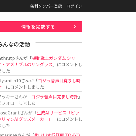
無料メンバー登録
ログイン
情報を掲載する
みんなの活動
athrutp
さんが「
機動戦士ガンダム シャ
ア・アズナブルのサングラス
」にコメントし
ました
ilysmith10
さんが「
ゴジラ音声目覚まし時
計
」にコメントしました
アッキー
さんが「
ゴジラ音声目覚まし時計
」
をフォローしました
osaGrant
さんが「
生成AIサービス「ビッ
クリマンAIグッズメーカー」
」にコメントし
ました
atarina8
さんが「
動き出す妖怪展 TOKYO