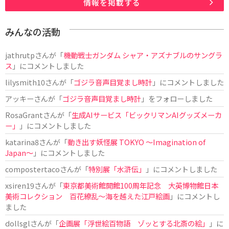
情報を掲載する
みんなの活動
jathrutp
さんが「
機動戦士ガンダム シャア・アズナブルのサングラ
ス
」にコメントしました
lilysmith10
さんが「
ゴジラ音声目覚まし時計
」にコメントしました
アッキー
さんが「
ゴジラ音声目覚まし時計
」をフォローしました
RosaGrant
さんが「
生成AIサービス「ビックリマンAIグッズメーカ
ー」
」にコメントしました
katarina8
さんが「
動き出す妖怪展 TOKYO 〜Imagination of
Japan〜
」にコメントしました
compostertaco
さんが「
特別展「水滸伝」
」にコメントしました
xsiren19
さんが「
東京都美術館開館100周年記念 大英博物館日本
美術コレクション 百花繚乱～海を越えた江戸絵画
」にコメントし
ました
dollsgl
さんが「
企画展「浮世絵百物語 ゾッとする北斎の絵」
」に