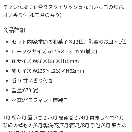
モダン仏壇にも合うスタイリッシュな白いお皿の燭台。
甘い香り付(和三盆の香り)。
商品詳細
セット内容:季節の和菓子×12個、陶器のお皿×1個
ローソクサイズ:φ47.5×H31mm(最大)
皿サイズ:W86×L86×H15mm
箱サイズ:W235×L228×H52mm
香り:甘い香り付き
重量:670 (g)
材質:パラフィン・陶製皿
1月:松/2月:雪うさぎ/3月:桜餡巻き/4月:黄身しぐれ/5月:
新緑の棹もの/6月:紫陽花/7月:西瓜/8月:手毬/9月:栗かの