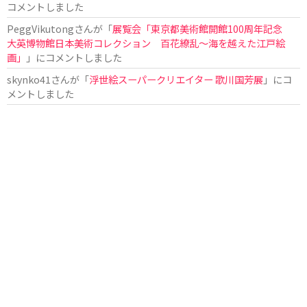
コメントしました
PeggVikutong
さんが「
展覧会「東京都美術館開館100周年記念
大英博物館日本美術コレクション 百花繚乱〜海を越えた江戸絵
画」
」にコメントしました
skynko41
さんが「
浮世絵スーパークリエイター 歌川国芳展
」にコ
メントしました