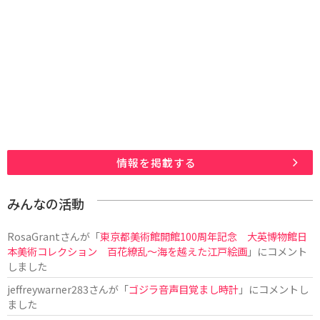
情報を掲載する
みんなの活動
RosaGrant
さんが「
東京都美術館開館100周年記念 大英博物館日
本美術コレクション 百花繚乱～海を越えた江戸絵画
」にコメント
しました
jeffreywarner283
さんが「
ゴジラ音声目覚まし時計
」にコメントし
ました