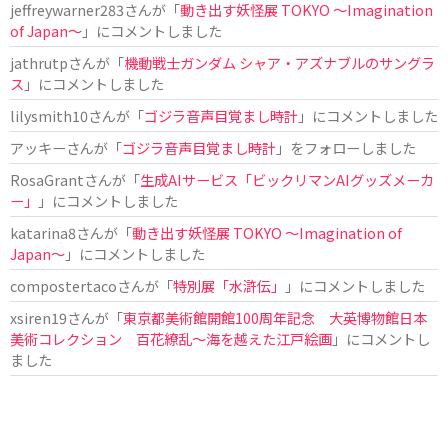
jeffreywarner283
さんが「
動き出す妖怪展 TOKYO 〜Imagination
of Japan〜
」にコメントしました
jathrutp
さんが「
機動戦士ガンダム シャア・アズナブルのサングラ
ス
」にコメントしました
lilysmith10
さんが「
ゴジラ音声目覚まし時計
」にコメントしました
アッキー
さんが「
ゴジラ音声目覚まし時計
」をフォローしました
RosaGrant
さんが「
生成AIサービス「ビックリマンAIグッズメーカ
ー」
」にコメントしました
katarina8
さんが「
動き出す妖怪展 TOKYO 〜Imagination of
Japan〜
」にコメントしました
compostertaco
さんが「
特別展「水滸伝」
」にコメントしました
xsiren19
さんが「
東京都美術館開館100周年記念 大英博物館日本
美術コレクション 百花繚乱～海を越えた江戸絵画
」にコメントし
ました