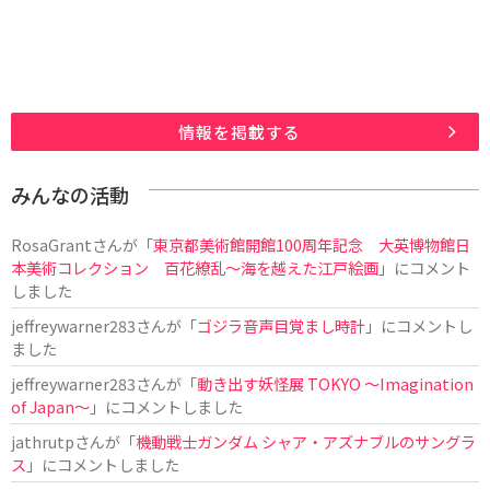
情報を掲載する
みんなの活動
RosaGrant
さんが「
東京都美術館開館100周年記念 大英博物館日
本美術コレクション 百花繚乱～海を越えた江戸絵画
」にコメント
しました
jeffreywarner283
さんが「
ゴジラ音声目覚まし時計
」にコメントし
ました
jeffreywarner283
さんが「
動き出す妖怪展 TOKYO 〜Imagination
of Japan〜
」にコメントしました
jathrutp
さんが「
機動戦士ガンダム シャア・アズナブルのサングラ
ス
」にコメントしました