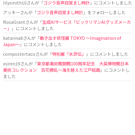
lilysmith10
さんが「
ゴジラ音声目覚まし時計
」にコメントしました
アッキー
さんが「
ゴジラ音声目覚まし時計
」をフォローしました
RosaGrant
さんが「
生成AIサービス「ビックリマンAIグッズメーカ
ー」
」にコメントしました
katarina8
さんが「
動き出す妖怪展 TOKYO 〜Imagination of
Japan〜
」にコメントしました
compostertaco
さんが「
特別展「水滸伝」
」にコメントしました
xsiren19
さんが「
東京都美術館開館100周年記念 大英博物館日本
美術コレクション 百花繚乱～海を越えた江戸絵画
」にコメントし
ました