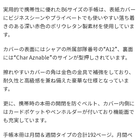
実用的で携帯性に優れたB6サイズの手帳は、
表紙カバー
にビジネスシーンやプライベートでも使いやすい落ち着
きのある深い赤色のポリウレタン製素材を使用していま
す。
カバーの表面にはシャアの所属部隊番号の“A12”、裏面
には“Char Aznable”のサインが型押しされています。
擦れやすいカバーの角は金色の金具で補強をしており、
耐久性と高級感を兼ね備えた豪華な仕様となっていま
す。
更に、携帯時の本冊の開閉を防ぐベルト、カバー内側に
はカードポケットやペンホルダーが付いており機能面で
も充実しています。
手帳本冊は月間＆週間タイプの合計192ページ。
月間ペ