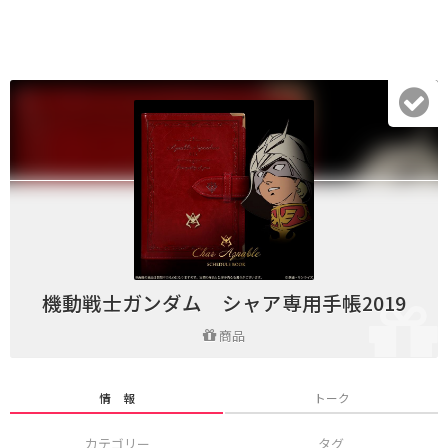
機動戦士ガンダム シャア専用手帳2019
商品
情 報
トーク
カテゴリー
タグ