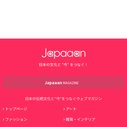
日本の文化と ”今” をつなぐ！
Japaaan
MAGAZINE
日本の伝統文化と"今"をつなぐウェブマガジン
トップページ
アート
ファッション
雑貨・インテリア