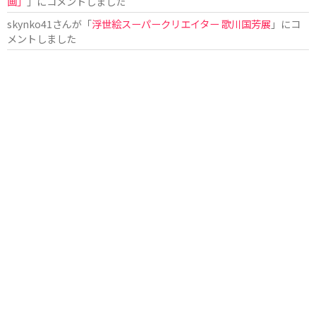
画」
」にコメントしました
skynko41
さんが「
浮世絵スーパークリエイター 歌川国芳展
」にコ
メントしました