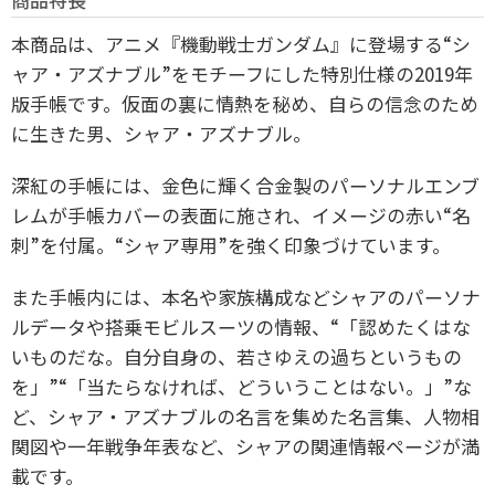
本商品は、アニメ『機動戦士ガンダム』に登場する“シ
ャア・アズナブル”をモチーフにした特別仕様の2019年
版手帳です。
仮面の裏に情熱を秘め、自らの信念のため
に生きた男、シャア・アズナブル。
深紅の手帳には、金色に輝く合金製のパーソナルエンブ
レムが手帳カバーの表面に施され、イメージの赤い“名
刺”を付属。
“シャア専用”を強く印象づけています。
また手帳内には、本名や家族構成などシャアのパーソナ
ルデータや搭乗モビルスーツの情報、
“「認めたくはな
いものだな。自分自身の、若さゆえの過ちというもの
を」”“「当たらなければ、どういうことはない。」”な
ど、
シャア・アズナブルの名言を集めた名言集、人物相
関図や一年戦争年表など、シャアの関連情報ページが満
載です。