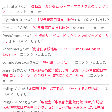
jathrutp
さんが「
機動戦士ガンダム シャア・アズナブルのサングラ
ス
」にコメントしました
lilysmith10
さんが「
ゴジラ音声目覚まし時計
」にコメントしました
アッキー
さんが「
ゴジラ音声目覚まし時計
」をフォローしました
RosaGrant
さんが「
生成AIサービス「ビックリマンAIグッズメーカ
ー」
」にコメントしました
katarina8
さんが「
動き出す妖怪展 TOKYO 〜Imagination of
Japan〜
」にコメントしました
compostertaco
さんが「
特別展「水滸伝」
」にコメントしました
xsiren19
さんが「
東京都美術館開館100周年記念 大英博物館日本
美術コレクション 百花繚乱～海を越えた江戸絵画
」にコメントし
ました
dollsgl
さんが「
企画展「浮世絵百物語 ゾッとする北斎の絵」
」に
コメントしました
PeggVikutong
さんが「
展覧会「東京都美術館開館100周年記念
大英博物館日本美術コレクション 百花繚乱〜海を越えた江戸絵