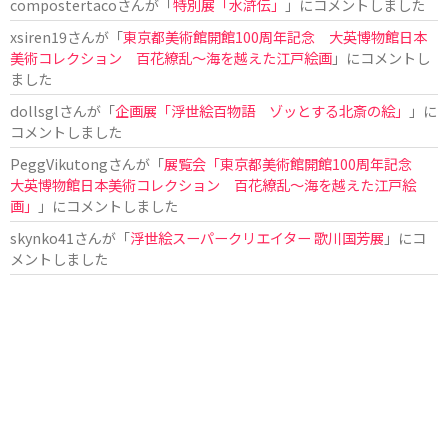
compostertaco
さんが「
特別展「水滸伝」
」にコメントしました
xsiren19
さんが「
東京都美術館開館100周年記念 大英博物館日本
美術コレクション 百花繚乱～海を越えた江戸絵画
」にコメントし
ました
dollsgl
さんが「
企画展「浮世絵百物語 ゾッとする北斎の絵」
」に
コメントしました
PeggVikutong
さんが「
展覧会「東京都美術館開館100周年記念
大英博物館日本美術コレクション 百花繚乱〜海を越えた江戸絵
画」
」にコメントしました
skynko41
さんが「
浮世絵スーパークリエイター 歌川国芳展
」にコ
メントしました