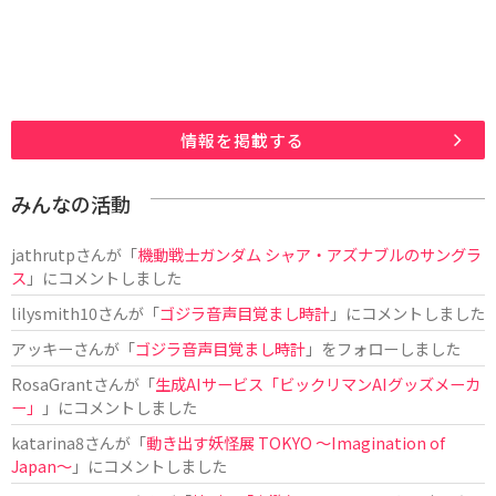
情報を掲載する
みんなの活動
jathrutp
さんが「
機動戦士ガンダム シャア・アズナブルのサングラ
ス
」にコメントしました
lilysmith10
さんが「
ゴジラ音声目覚まし時計
」にコメントしました
アッキー
さんが「
ゴジラ音声目覚まし時計
」をフォローしました
RosaGrant
さんが「
生成AIサービス「ビックリマンAIグッズメーカ
ー」
」にコメントしました
katarina8
さんが「
動き出す妖怪展 TOKYO 〜Imagination of
Japan〜
」にコメントしました