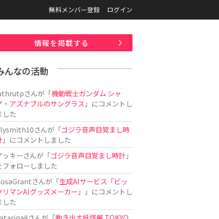
無料メンバー登録
ログイン
情報を掲載する
みんなの活動
athrutp
さんが「
機動戦士ガンダム シャ
ア・アズナブルのサングラス
」にコメントし
ました
ilysmith10
さんが「
ゴジラ音声目覚まし時
計
」にコメントしました
アッキー
さんが「
ゴジラ音声目覚まし時計
」
をフォローしました
osaGrant
さんが「
生成AIサービス「ビッ
クリマンAIグッズメーカー」
」にコメントし
ました
atarina8
さんが「
動き出す妖怪展 TOKYO