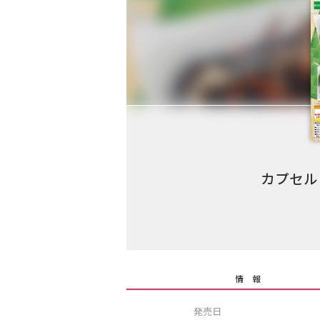
カプセル
情 報
発売日