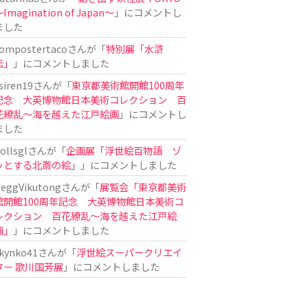
Imagination of Japan〜
」にコメントし
ました
ompostertaco
さんが「
特別展「水滸
伝」
」にコメントしました
siren19
さんが「
東京都美術館開館100周年
記念 大英博物館日本美術コレクション 百
花繚乱～海を越えた江戸絵画
」にコメントし
ました
ollsgl
さんが「
企画展「浮世絵百物語 ゾ
ッとする北斎の絵」
」にコメントしました
eggVikutong
さんが「
展覧会「東京都美術
館開館100周年記念 大英博物館日本美術コ
レクション 百花繚乱〜海を越えた江戸絵
画」
」にコメントしました
kynko41
さんが「
浮世絵スーパークリエイ
ター 歌川国芳展
」にコメントしました