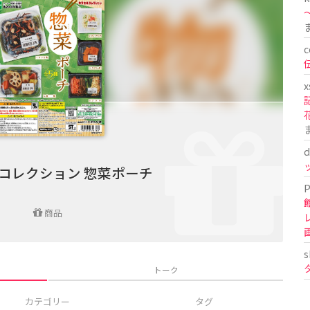
〜
c
x
d
コレクション 惣菜ポーチ
P
商品
s
トーク
カテゴリー
タグ