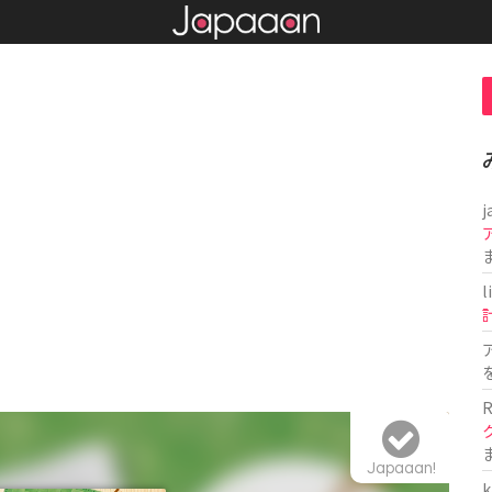
j
l
R
Japaaan!
k