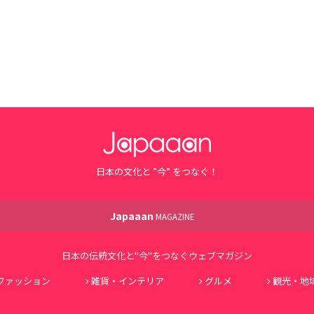
日本の文化と ”今” をつなぐ！
Japaaan
MAGAZINE
日本の伝統文化と"今"をつなぐウェブマガジン
ファッション
雑貨・インテリア
グルメ
観光・地