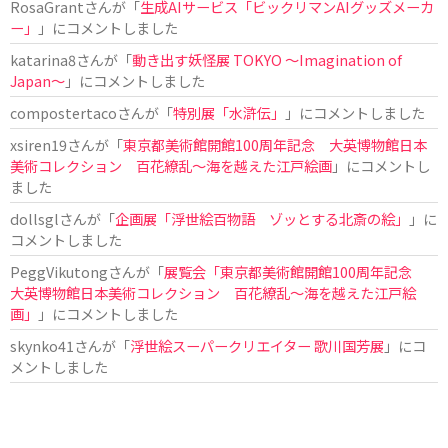
RosaGrant
さんが「
生成AIサービス「ビックリマンAIグッズメーカ
ー」
」にコメントしました
katarina8
さんが「
動き出す妖怪展 TOKYO 〜Imagination of
Japan〜
」にコメントしました
compostertaco
さんが「
特別展「水滸伝」
」にコメントしました
xsiren19
さんが「
東京都美術館開館100周年記念 大英博物館日本
美術コレクション 百花繚乱～海を越えた江戸絵画
」にコメントし
ました
dollsgl
さんが「
企画展「浮世絵百物語 ゾッとする北斎の絵」
」に
コメントしました
PeggVikutong
さんが「
展覧会「東京都美術館開館100周年記念
大英博物館日本美術コレクション 百花繚乱〜海を越えた江戸絵
画」
」にコメントしました
skynko41
さんが「
浮世絵スーパークリエイター 歌川国芳展
」にコ
メントしました