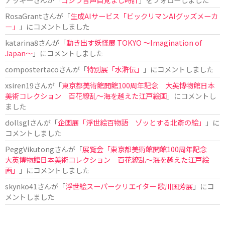
RosaGrant
さんが「
生成AIサービス「ビックリマンAIグッズメーカ
ー」
」にコメントしました
katarina8
さんが「
動き出す妖怪展 TOKYO 〜Imagination of
Japan〜
」にコメントしました
compostertaco
さんが「
特別展「水滸伝」
」にコメントしました
xsiren19
さんが「
東京都美術館開館100周年記念 大英博物館日本
美術コレクション 百花繚乱～海を越えた江戸絵画
」にコメントし
ました
dollsgl
さんが「
企画展「浮世絵百物語 ゾッとする北斎の絵」
」に
コメントしました
PeggVikutong
さんが「
展覧会「東京都美術館開館100周年記念
大英博物館日本美術コレクション 百花繚乱〜海を越えた江戸絵
画」
」にコメントしました
skynko41
さんが「
浮世絵スーパークリエイター 歌川国芳展
」にコ
メントしました