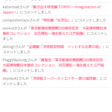
katarina8
さんが「
動き出す妖怪展 TOKYO 〜Imagination of
Japan〜
」にコメントしました
compostertaco
さんが「
特別展「水滸伝」
」にコメントしました
xsiren19
さんが「
東京都美術館開館100周年記念 大英博物館日本
美術コレクション 百花繚乱～海を越えた江戸絵画
」にコメントし
ました
dollsgl
さんが「
企画展「浮世絵百物語 ゾッとする北斎の絵」
」に
コメントしました
PeggVikutong
さんが「
展覧会「東京都美術館開館100周年記念
大英博物館日本美術コレクション 百花繚乱〜海を越えた江戸絵
画」
」にコメントしました
skynko41
さんが「
浮世絵スーパークリエイター 歌川国芳展
」にコ
メントしました