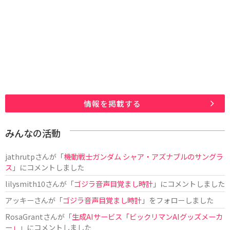
情報を掲載する
みんなの活動
jathrutp
さんが「
機動戦士ガンダム シャア・アズナブルのサングラ
ス
」にコメントしました
lilysmith10
さんが「
ゴジラ音声目覚まし時計
」にコメントしました
アッキー
さんが「
ゴジラ音声目覚まし時計
」をフォローしました
RosaGrant
さんが「
生成AIサービス「ビックリマンAIグッズメーカ
ー」
」にコメントしました