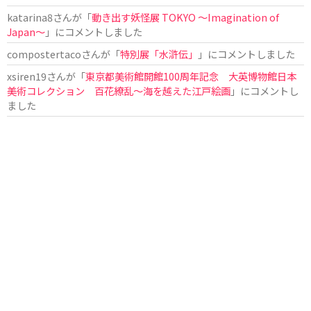
katarina8
さんが「
動き出す妖怪展 TOKYO 〜Imagination of
Japan〜
」にコメントしました
compostertaco
さんが「
特別展「水滸伝」
」にコメントしました
xsiren19
さんが「
東京都美術館開館100周年記念 大英博物館日本
美術コレクション 百花繚乱～海を越えた江戸絵画
」にコメントし
ました