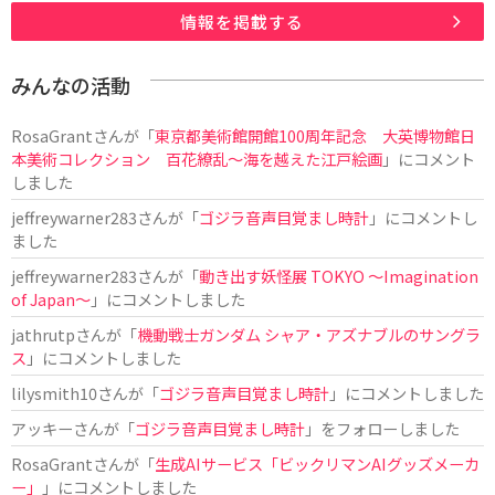
情報を掲載する
みんなの活動
RosaGrant
さんが「
東京都美術館開館100周年記念 大英博物館日
本美術コレクション 百花繚乱～海を越えた江戸絵画
」にコメント
しました
jeffreywarner283
さんが「
ゴジラ音声目覚まし時計
」にコメントし
ました
jeffreywarner283
さんが「
動き出す妖怪展 TOKYO 〜Imagination
of Japan〜
」にコメントしました
jathrutp
さんが「
機動戦士ガンダム シャア・アズナブルのサングラ
ス
」にコメントしました
lilysmith10
さんが「
ゴジラ音声目覚まし時計
」にコメントしました
アッキー
さんが「
ゴジラ音声目覚まし時計
」をフォローしました
RosaGrant
さんが「
生成AIサービス「ビックリマンAIグッズメーカ
ー」
」にコメントしました