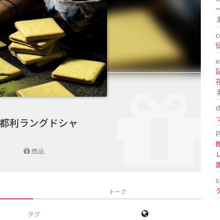
〜
c
x
d
都利ラングドシャ
P
商品
s
トーク
タグ