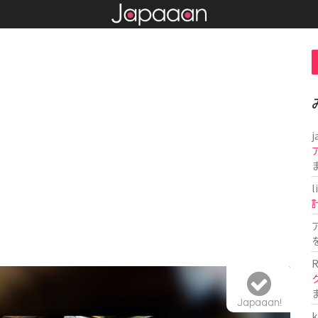
j
l
R
Japaaan!
k