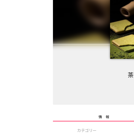
茶
情 報
カテゴリー