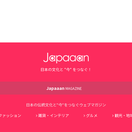
日本の文化と ”今” をつなぐ！
Japaaan
MAGAZINE
日本の伝統文化と"今"をつなぐウェブマガジン
ファッション
雑貨・インテリア
グルメ
観光・地