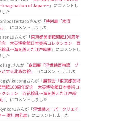
Imagination of Japan〜
」にコメントし
ました
ompostertaco
さんが「
特別展「水滸
伝」
」にコメントしました
siren19
さんが「
東京都美術館開館100周年
記念 大英博物館日本美術コレクション 百
花繚乱～海を越えた江戸絵画
」にコメントし
ました
ollsgl
さんが「
企画展「浮世絵百物語 ゾ
ッとする北斎の絵」
」にコメントしました
eggVikutong
さんが「
展覧会「東京都美術
館開館100周年記念 大英博物館日本美術コ
レクション 百花繚乱〜海を越えた江戸絵
画」
」にコメントしました
kynko41
さんが「
浮世絵スーパークリエイ
ター 歌川国芳展
」にコメントしました