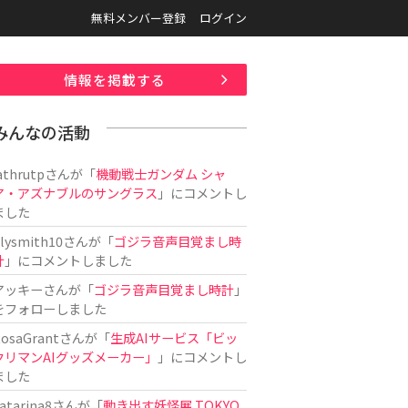
無料メンバー登録
ログイン
情報を掲載する
みんなの活動
athrutp
さんが「
機動戦士ガンダム シャ
ア・アズナブルのサングラス
」にコメントし
ました
ilysmith10
さんが「
ゴジラ音声目覚まし時
計
」にコメントしました
アッキー
さんが「
ゴジラ音声目覚まし時計
」
をフォローしました
osaGrant
さんが「
生成AIサービス「ビッ
クリマンAIグッズメーカー」
」にコメントし
ました
atarina8
さんが「
動き出す妖怪展 TOKYO