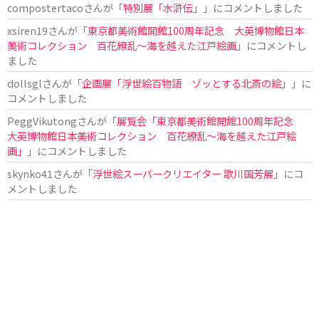
compostertaco
さんが「
特別展「水滸伝」
」にコメントしました
xsiren19
さんが「
東京都美術館開館100周年記念 大英博物館日本
美術コレクション 百花繚乱～海を越えた江戸絵画
」にコメントし
ました
dollsgl
さんが「
企画展「浮世絵百物語 ゾッとする北斎の絵」
」に
コメントしました
PeggVikutong
さんが「
展覧会「東京都美術館開館100周年記念
大英博物館日本美術コレクション 百花繚乱〜海を越えた江戸絵
画」
」にコメントしました
skynko41
さんが「
浮世絵スーパークリエイター 歌川国芳展
」にコ
メントしました