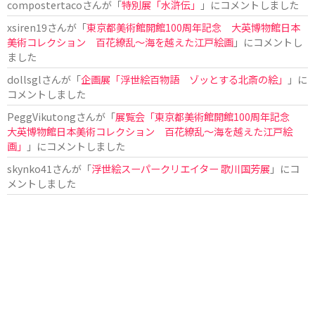
compostertaco
さんが「
特別展「水滸伝」
」にコメントしました
xsiren19
さんが「
東京都美術館開館100周年記念 大英博物館日本
美術コレクション 百花繚乱～海を越えた江戸絵画
」にコメントし
ました
dollsgl
さんが「
企画展「浮世絵百物語 ゾッとする北斎の絵」
」に
コメントしました
PeggVikutong
さんが「
展覧会「東京都美術館開館100周年記念
大英博物館日本美術コレクション 百花繚乱〜海を越えた江戸絵
画」
」にコメントしました
skynko41
さんが「
浮世絵スーパークリエイター 歌川国芳展
」にコ
メントしました