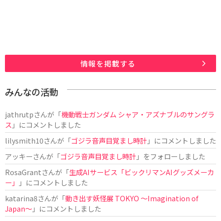
情報を掲載する
みんなの活動
jathrutp
さんが「
機動戦士ガンダム シャア・アズナブルのサングラ
ス
」にコメントしました
lilysmith10
さんが「
ゴジラ音声目覚まし時計
」にコメントしました
アッキー
さんが「
ゴジラ音声目覚まし時計
」をフォローしました
RosaGrant
さんが「
生成AIサービス「ビックリマンAIグッズメーカ
ー」
」にコメントしました
katarina8
さんが「
動き出す妖怪展 TOKYO 〜Imagination of
Japan〜
」にコメントしました