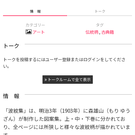
情 報
トーク
カテゴリー
タグ
アート
伝統柄
,
古典籍
トーク
トークを投稿するにはユーザー登録またはログインをしてくださ
い。
トークルームで全て表示
情 報
「波紋集」は、明治3年（1903年）に森雄山（もり ゆう
ざん）が制作した図案集。上・中・下巻に分かれてお
り、全ページには所狭しと様々な波紋柄が描かれていま
す。