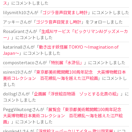
ス
」にコメントしました
lilysmith10
さんが「
ゴジラ音声目覚まし時計
」にコメントしました
アッキー
さんが「
ゴジラ音声目覚まし時計
」をフォローしました
RosaGrant
さんが「
生成AIサービス「ビックリマンAIグッズメーカ
ー」
」にコメントしました
katarina8
さんが「
動き出す妖怪展 TOKYO 〜Imagination of
Japan〜
」にコメントしました
compostertaco
さんが「
特別展「水滸伝」
」にコメントしました
xsiren19
さんが「
東京都美術館開館100周年記念 大英博物館日本
美術コレクション 百花繚乱～海を越えた江戸絵画
」にコメントし
ました
dollsgl
さんが「
企画展「浮世絵百物語 ゾッとする北斎の絵」
」に
コメントしました
PeggVikutong
さんが「
展覧会「東京都美術館開館100周年記念
大英博物館日本美術コレクション 百花繚乱〜海を越えた江戸絵
画」
」にコメントしました
skynko41
さんが「
浮世絵スーパークリエイター 歌川国芳展
」にコ