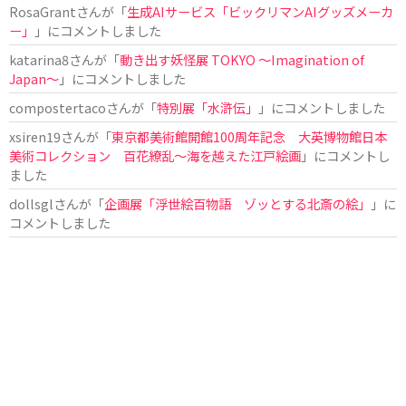
RosaGrant
さんが「
生成AIサービス「ビックリマンAIグッズメーカ
ー」
」にコメントしました
katarina8
さんが「
動き出す妖怪展 TOKYO 〜Imagination of
Japan〜
」にコメントしました
compostertaco
さんが「
特別展「水滸伝」
」にコメントしました
xsiren19
さんが「
東京都美術館開館100周年記念 大英博物館日本
美術コレクション 百花繚乱～海を越えた江戸絵画
」にコメントし
ました
dollsgl
さんが「
企画展「浮世絵百物語 ゾッとする北斎の絵」
」に
コメントしました