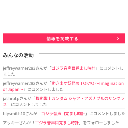
情報を掲載する
みんなの活動
jeffreywarner283
さんが「
ゴジラ音声目覚まし時計
」にコメントし
ました
jeffreywarner283
さんが「
動き出す妖怪展 TOKYO 〜Imagination
of Japan〜
」にコメントしました
jathrutp
さんが「
機動戦士ガンダム シャア・アズナブルのサングラ
ス
」にコメントしました
lilysmith10
さんが「
ゴジラ音声目覚まし時計
」にコメントしました
アッキー
さんが「
ゴジラ音声目覚まし時計
」をフォローしました