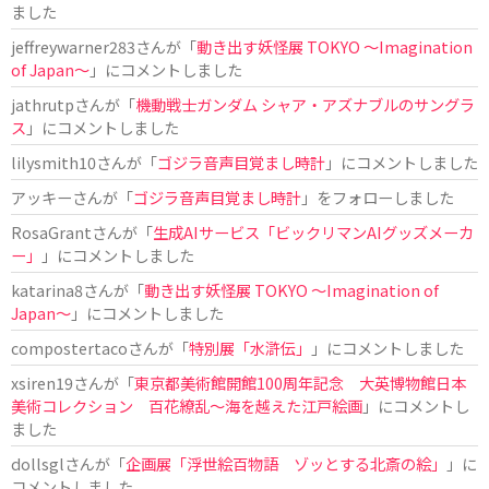
ました
jeffreywarner283
さんが「
動き出す妖怪展 TOKYO 〜Imagination
of Japan〜
」にコメントしました
jathrutp
さんが「
機動戦士ガンダム シャア・アズナブルのサングラ
ス
」にコメントしました
lilysmith10
さんが「
ゴジラ音声目覚まし時計
」にコメントしました
アッキー
さんが「
ゴジラ音声目覚まし時計
」をフォローしました
RosaGrant
さんが「
生成AIサービス「ビックリマンAIグッズメーカ
ー」
」にコメントしました
katarina8
さんが「
動き出す妖怪展 TOKYO 〜Imagination of
Japan〜
」にコメントしました
compostertaco
さんが「
特別展「水滸伝」
」にコメントしました
xsiren19
さんが「
東京都美術館開館100周年記念 大英博物館日本
美術コレクション 百花繚乱～海を越えた江戸絵画
」にコメントし
ました
dollsgl
さんが「
企画展「浮世絵百物語 ゾッとする北斎の絵」
」に
コメントしました