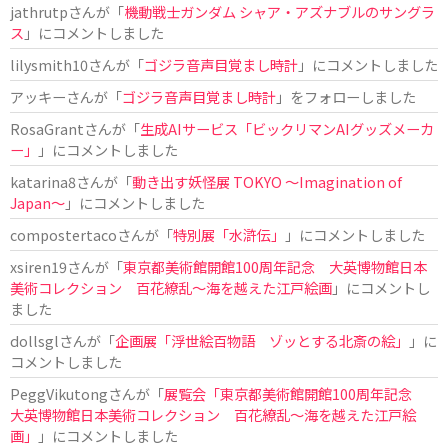
jathrutp
さんが「
機動戦士ガンダム シャア・アズナブルのサングラ
ス
」にコメントしました
lilysmith10
さんが「
ゴジラ音声目覚まし時計
」にコメントしました
アッキー
さんが「
ゴジラ音声目覚まし時計
」をフォローしました
RosaGrant
さんが「
生成AIサービス「ビックリマンAIグッズメーカ
ー」
」にコメントしました
katarina8
さんが「
動き出す妖怪展 TOKYO 〜Imagination of
Japan〜
」にコメントしました
compostertaco
さんが「
特別展「水滸伝」
」にコメントしました
xsiren19
さんが「
東京都美術館開館100周年記念 大英博物館日本
美術コレクション 百花繚乱～海を越えた江戸絵画
」にコメントし
ました
dollsgl
さんが「
企画展「浮世絵百物語 ゾッとする北斎の絵」
」に
コメントしました
PeggVikutong
さんが「
展覧会「東京都美術館開館100周年記念
大英博物館日本美術コレクション 百花繚乱〜海を越えた江戸絵
画」
」にコメントしました