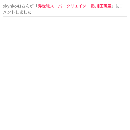
skynko41
さんが「
浮世絵スーパークリエイター 歌川国芳展
」にコ
メントしました