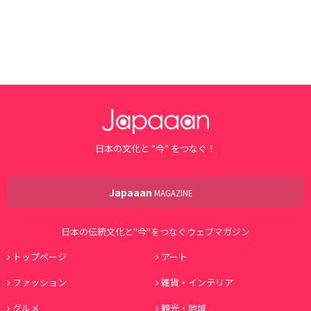
日本の文化と ”今” をつなぐ！
Japaaan
MAGAZINE
日本の伝統文化と"今"をつなぐウェブマガジン
トップページ
アート
ファッション
雑貨・インテリア
グルメ
観光・地域