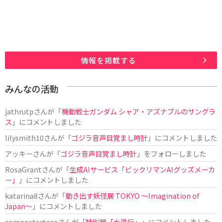
情報を掲載する
みんなの活動
jathrutp
さんが「
機動戦士ガンダム シャア・アズナブルのサングラ
ス
」にコメントしました
lilysmith10
さんが「
ゴジラ音声目覚まし時計
」にコメントしました
アッキー
さんが「
ゴジラ音声目覚まし時計
」をフォローしました
RosaGrant
さんが「
生成AIサービス「ビックリマンAIグッズメーカ
ー」
」にコメントしました
katarina8
さんが「
動き出す妖怪展 TOKYO 〜Imagination of
Japan〜
」にコメントしました
compostertaco
さんが「
特別展「水滸伝」
」にコメントしました