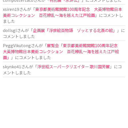
xsiren19
さんが「
東京都美術館開館100周年記念 大英博物館日本
美術コレクション 百花繚乱～海を越えた江戸絵画
」にコメントし
ました
dollsgl
さんが「
企画展「浮世絵百物語 ゾッとする北斎の絵」
」に
コメントしました
PeggVikutong
さんが「
展覧会「東京都美術館開館100周年記念
大英博物館日本美術コレクション 百花繚乱〜海を越えた江戸絵
画」
」にコメントしました
skynko41
さんが「
浮世絵スーパークリエイター 歌川国芳展
」にコ
メントしました