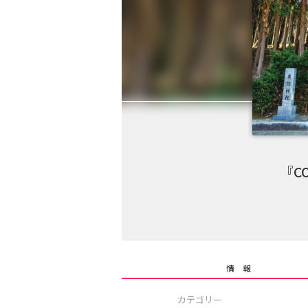
『C
情 報
カテゴリー