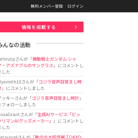
無料メンバー登録
ログイン
情報を掲載する
みんなの活動
athrutp
さんが「
機動戦士ガンダム シャ
ア・アズナブルのサングラス
」にコメントし
ました
ilysmith10
さんが「
ゴジラ音声目覚まし時
計
」にコメントしました
アッキー
さんが「
ゴジラ音声目覚まし時計
」
をフォローしました
osaGrant
さんが「
生成AIサービス「ビッ
クリマンAIグッズメーカー」
」にコメントし
ました
atarina8
さんが「
動き出す妖怪展 TOKYO