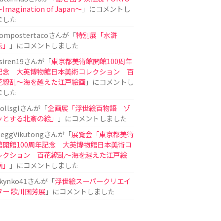
Imagination of Japan〜
」にコメントし
ました
ompostertaco
さんが「
特別展「水滸
伝」
」にコメントしました
siren19
さんが「
東京都美術館開館100周年
記念 大英博物館日本美術コレクション 百
花繚乱～海を越えた江戸絵画
」にコメントし
ました
ollsgl
さんが「
企画展「浮世絵百物語 ゾ
ッとする北斎の絵」
」にコメントしました
eggVikutong
さんが「
展覧会「東京都美術
館開館100周年記念 大英博物館日本美術コ
レクション 百花繚乱〜海を越えた江戸絵
画」
」にコメントしました
kynko41
さんが「
浮世絵スーパークリエイ
ター 歌川国芳展
」にコメントしました