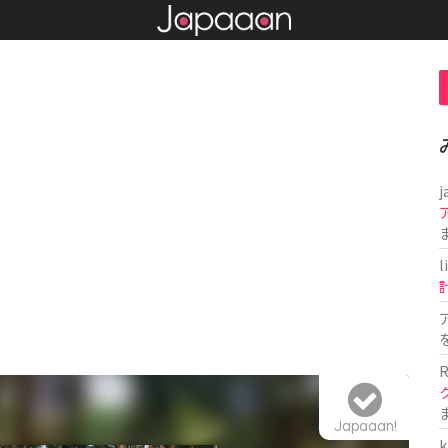
j
l
R
Japaaan!
k