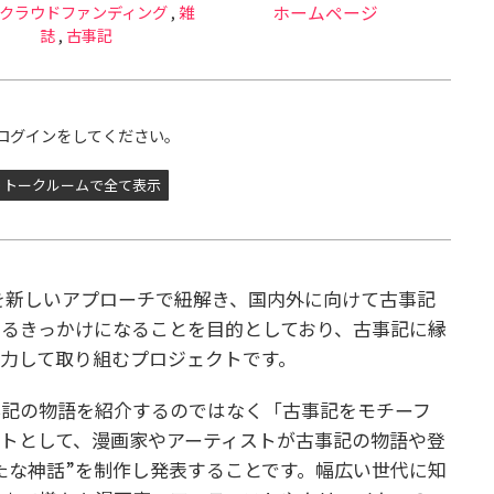
クラウドファンディング
,
雑
ホームページ
誌
,
古事記
ログインをしてください。
トークルームで全て表示
記を新しいアプローチで紐解き、国内外に向けて古事記
るきっかけになることを目的としており、古事記に縁
力して取り組むプロジェクトです。
事記の物語を紹介するのではなく「古事記をモチーフ
トとして、漫画家やアーティストが古事記の物語や登
たな神話”を制作し発表することです。幅広い世代に知