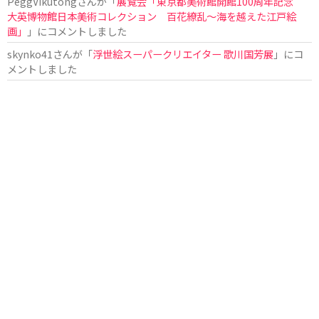
PeggVikutong
さんが「
展覧会「東京都美術館開館100周年記念
大英博物館日本美術コレクション 百花繚乱〜海を越えた江戸絵
画」
」にコメントしました
skynko41
さんが「
浮世絵スーパークリエイター 歌川国芳展
」にコ
メントしました