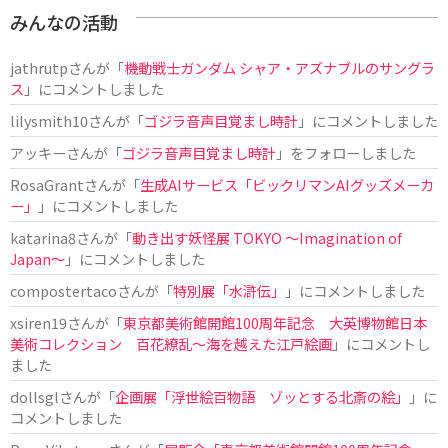
みんなの活動
jathrutp
さんが「
機動戦士ガンダム シャア・アズナブルのサングラ
ス
」にコメントしました
lilysmith10
さんが「
ゴジラ音声目覚まし時計
」にコメントしました
アッキー
さんが「
ゴジラ音声目覚まし時計
」をフォローしました
RosaGrant
さんが「
生成AIサービス「ビックリマンAIグッズメーカ
ー」
」にコメントしました
katarina8
さんが「
動き出す妖怪展 TOKYO 〜Imagination of
Japan〜
」にコメントしました
compostertaco
さんが「
特別展「水滸伝」
」にコメントしました
xsiren19
さんが「
東京都美術館開館100周年記念 大英博物館日本
美術コレクション 百花繚乱～海を越えた江戸絵画
」にコメントし
ました
dollsgl
さんが「
企画展「浮世絵百物語 ゾッとする北斎の絵」
」に
コメントしました