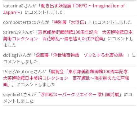
katarina8
さんが「
動き出す妖怪展 TOKYO 〜Imagination of
Japan〜
」にコメントしました
compostertaco
さんが「
特別展「水滸伝」
」にコメントしました
xsiren19
さんが「
東京都美術館開館100周年記念 大英博物館日本
美術コレクション 百花繚乱～海を越えた江戸絵画
」にコメントし
ました
dollsgl
さんが「
企画展「浮世絵百物語 ゾッとする北斎の絵」
」に
コメントしました
PeggVikutong
さんが「
展覧会「東京都美術館開館100周年記念
大英博物館日本美術コレクション 百花繚乱〜海を越えた江戸絵
画」
」にコメントしました
skynko41
さんが「
浮世絵スーパークリエイター 歌川国芳展
」にコ
メントしました