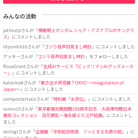
みんなの活動
jathrutp
さんが「
機動戦士ガンダム シャア・アズナブルのサングラ
ス
」にコメントしました
lilysmith10
さんが「
ゴジラ音声目覚まし時計
」にコメントしました
アッキー
さんが「
ゴジラ音声目覚まし時計
」をフォローしました
RosaGrant
さんが「
生成AIサービス「ビックリマンAIグッズメーカ
ー」
」にコメントしました
katarina8
さんが「
動き出す妖怪展 TOKYO 〜Imagination of
Japan〜
」にコメントしました
compostertaco
さんが「
特別展「水滸伝」
」にコメントしました
xsiren19
さんが「
東京都美術館開館100周年記念 大英博物館日本
美術コレクション 百花繚乱～海を越えた江戸絵画
」にコメントし
ました
dollsgl
さんが「
企画展「浮世絵百物語 ゾッとする北斎の絵」
」に
コメントしました