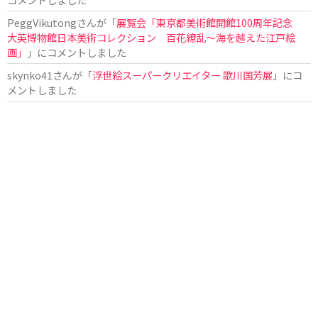
PeggVikutong
さんが「
展覧会「東京都美術館開館100周年記念
大英博物館日本美術コレクション 百花繚乱〜海を越えた江戸絵
画」
」にコメントしました
skynko41
さんが「
浮世絵スーパークリエイター 歌川国芳展
」にコ
メントしました