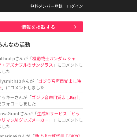
無料メンバー登録
ログイン
情報を掲載する
みんなの活動
athrutp
さんが「
機動戦士ガンダム シャ
ア・アズナブルのサングラス
」にコメントし
ました
ilysmith10
さんが「
ゴジラ音声目覚まし時
計
」にコメントしました
アッキー
さんが「
ゴジラ音声目覚まし時計
」
をフォローしました
osaGrant
さんが「
生成AIサービス「ビッ
クリマンAIグッズメーカー」
」にコメントし
ました
atarina8
さんが「
動き出す妖怪展 TOKYO