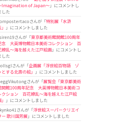
Imagination of Japan〜
」にコメントし
ました
ompostertaco
さんが「
特別展「水滸
伝」
」にコメントしました
siren19
さんが「
東京都美術館開館100周年
記念 大英博物館日本美術コレクション 百
花繚乱～海を越えた江戸絵画
」にコメントし
ました
ollsgl
さんが「
企画展「浮世絵百物語 ゾ
ッとする北斎の絵」
」にコメントしました
eggVikutong
さんが「
展覧会「東京都美術
館開館100周年記念 大英博物館日本美術コ
レクション 百花繚乱〜海を越えた江戸絵
画」
」にコメントしました
kynko41
さんが「
浮世絵スーパークリエイ
ター 歌川国芳展
」にコメントしました