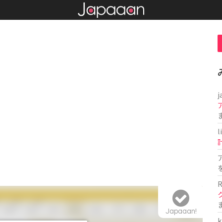
j
l
R
Japaaan!
k