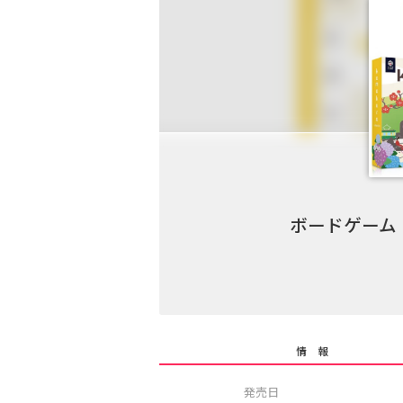
ボードゲーム「K
情 報
発売日